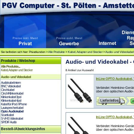
Sie befinden sich hier: Privatkunden >
Alle Produkte
>
Kabel, Adapter und Stecker
>
Audio- und Videokabel
Produkte / Webshop
Audio- und Videokabel -
Alle Produkte...
Kabel, Adapter und Stecker
8 Artikel zur Auswahl
Audio- und Videokabel
InLine OPTO Audiokabel, T
Audiokabel intern
BNC Videokabel
Verbindet Heimkino-Geräte
Cinchkabel
über den optischen Audio-
Cinch/Klinkenkabel
Klinkenkabel 3pol
Klinkenkabel 4pol
Kabel für iPod / iPhone
Lautsprecherkabel
Opto Audiokabel
Scartkabel
InLine OPTO Audiokabel, T
S-VHS Videokabel
SP/DIF Audio
Verbindet Heimkino-Geräte
Bestell-/Abwicklungsinfos
über den optischen Audio-