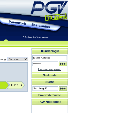
0 Artikel im Warenkorb.
Kundenlogin
erung:
Passwort vergessen
Neukunde
Suche
Erweiterte Suche
PGV Notebooks