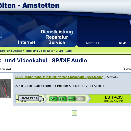
Kontakt
AGB
apter und Stecker
>
Audio- und Videokabel
>
SP/DIF Audio
- und Videokabel - SP/DIF Audio
ur Auswahl
Sorti
SPDIF Audio Kabel intern 2 x Pfosten Stecker auf 2 pol Stecker
(KA27636)
SPDIF Audio Kabel intern 2 x Pfosten Stecker auf 2 pol Stecker
EUR 4,99
inkl. 20% Mwst
1