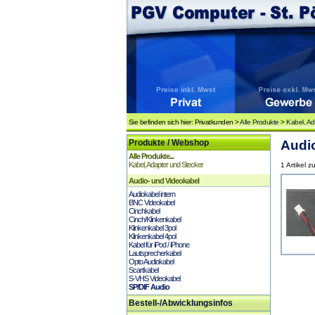
Sie befinden sich hier: Privatkunden >
Alle Produkte
>
Kabel, Ad
Produkte / Webshop
Audio
Alle Produkte...
Kabel, Adapter und Stecker
1 Artikel z
Audio- und Videokabel
Audiokabel intern
BNC Videokabel
Cinchkabel
Cinch/Klinkenkabel
Klinkenkabel 3pol
Klinkenkabel 4pol
Kabel für iPod / iPhone
Lautsprecherkabel
Opto Audiokabel
Scartkabel
S-VHS Videokabel
SP/DIF Audio
Bestell-/Abwicklungsinfos