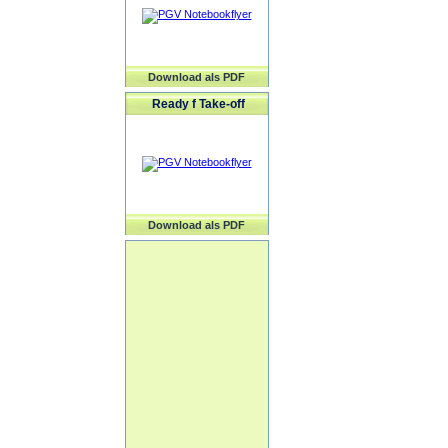
Download als PDF
Ready f Take-off
Download als PDF