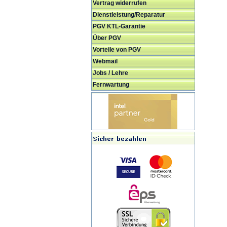
Vertrag widerrufen
Dienstleistung/Reparatur
PGV KTL-Garantie
Über PGV
Vorteile von PGV
Webmail
Jobs / Lehre
Fernwartung