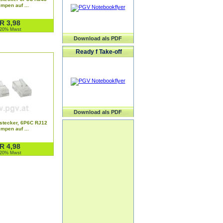
mpen auf ...
R 3,98
. 20% Mwst
Download als PDF
Ready f Take-off
Download als PDF
stecker, 6P6C RJ12
mpen auf ...
R 4,98
. 20% Mwst