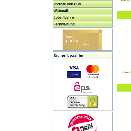
Vorteile von PGV
Webmail
Jobs / Lehre
Fernwartung
InLine