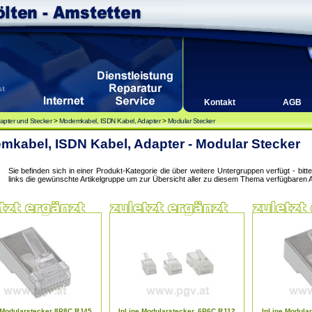
Kontakt
AGB
apter und Stecker
>
Modemkabel, ISDN Kabel, Adapter
>
Modular Stecker
kabel, ISDN Kabel, Adapter - Modular Stecker
Sie befinden sich in einer Produkt-Kategorie die über weitere Untergruppen verfügt - bit
links die gewünschte Artikelgruppe um zur Übersicht aller zu diesem Thema verfügbaren A
 Modularstecker 8P8C RJ45
InLine Modularstecker, 6P6C RJ12
InLine Modula