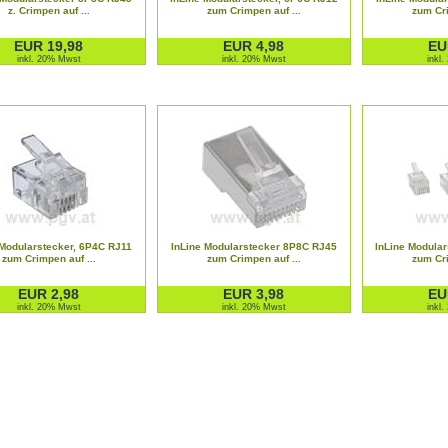
z. Crimpen auf ...
zum Crimpen auf ...
zum Cri
EUR 19,98
EUR 4,98
EU
inkl. 20% Mwst
inkl. 20% Mwst
inkl
 Modularstecker, 6P4C RJ11
InLine Modularstecker 8P8C RJ45
InLine Modular
zum Crimpen auf ...
zum Crimpen auf ...
zum Cri
EUR 2,98
EUR 3,98
EU
inkl. 20% Mwst
inkl. 20% Mwst
inkl