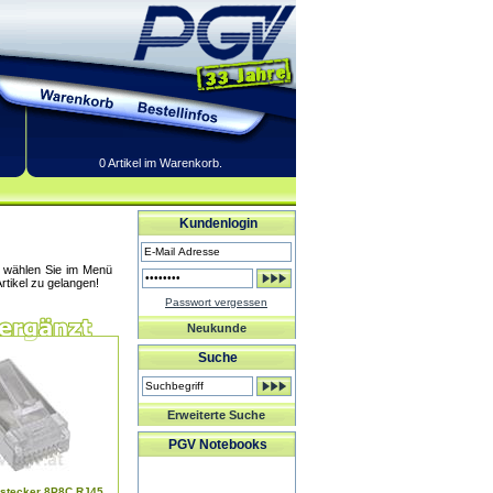
0 Artikel im Warenkorb.
Kundenlogin
te wählen Sie im Menü
rtikel zu gelangen!
Passwort vergessen
Neukunde
Suche
Erweiterte Suche
PGV Notebooks
rstecker 8P8C RJ45