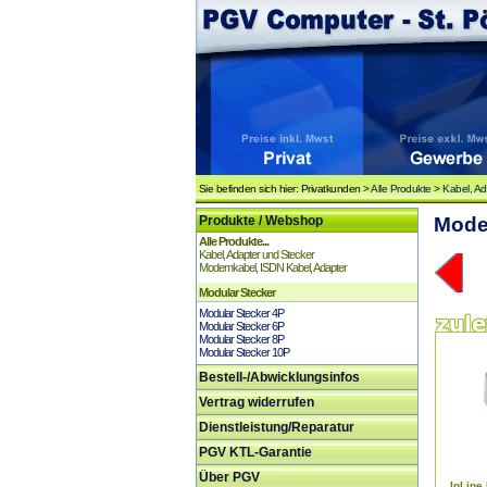
Sie befinden sich hier: Privatkunden >
Alle Produkte
>
Kabel, Ad
Produkte / Webshop
Modem
Alle Produkte...
Kabel, Adapter und Stecker
Modemkabel, ISDN Kabel, Adapter
Modular Stecker
Modular Stecker 4P
Modular Stecker 6P
Modular Stecker 8P
Modular Stecker 10P
Bestell-/Abwicklungsinfos
Vertrag widerrufen
Dienstleistung/Reparatur
PGV KTL-Garantie
Über PGV
InLine