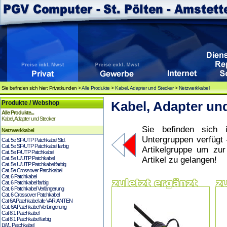
Sie befinden sich hier: Privatkunden >
Alle Produkte
>
Kabel, Adapter und Stecker
>
Netzwerkkabel
Produkte / Webshop
Kabel, Adapter un
Alle Produkte...
Kabel, Adapter und Stecker
Sie befinden sich i
Netzwerkkabel
Untergruppen verfügt 
Cat. 5e SF/UTP Patchkabel Std.
Cat. 5e SF/UTP Patchkabel farbig
Artikelgruppe um zu
Cat. 5e F/UTP Patchkabel
Cat. 5e U/UTP Patchkabel
Artikel zu gelangen!
Cat. 5e U/UTP Patchkabel farbig
Cat. 5e Crossover Patchkabel
Cat. 6 Patchkabel
Cat. 6 Patchkabel farbig
Cat. 6 Patchkabel Verlängerung
Cat. 6 Crossover Patchkabel
Cat 6A Patchkabel alle VARIANTEN
Cat. 6A Patchkabel Verlängerung
Cat 8.1 Patchkabel
Cat 8.1 Patchkabel farbig
LWL Patchkabel