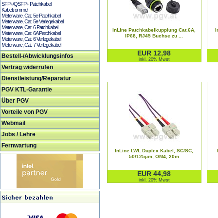
SFP+/QSFP+ Patchkabel
Kabeltrommel
Meterware, Cat. 5e Patchkabel
Meterware, Cat. 5e Verlegekabel
Meterware, Cat. 6 Patchkabel
InLine Patchkabelkupplung Cat.6A,
I
Meterware, Cat. 6A Patchkabel
IP68, RJ45 Buchse zu ...
Meterware, Cat. 6 Verlegekabel
Meterware, Cat. 7 Verlegekabel
EUR 12,98
Bestell-/Abwicklungsinfos
inkl. 20% Mwst
Vertrag widerrufen
Dienstleistung/Reparatur
PGV KTL-Garantie
Über PGV
Vorteile von PGV
Webmail
Jobs / Lehre
Fernwartung
InLine LWL Duplex Kabel, SC/SC,
50/125µm, OM4, 20m
EUR 44,98
inkl. 20% Mwst