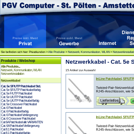
Sie befinden sich hier: Privatkunden >
Alle Produkte
>
Netzwerk, Kommunikation, WLAN
>
Netzwerkinstallat
Produkte / Webshop
Netzwerkkabel - Cat. 5e 
Alle Produkte...
Netzwerk, Kommunikation, WLAN
15 Artikel zur Auswahl
Netzwerkinstallation
InLine Patchkabel, SF/UTP,
Netzwerkkabel
Cat. 5e SF/UTP Patchkabel Std.
Twisted-Pair-Netzwerkka
Cat. 5e SF/UTP Patchkabel farbig
RJ45-Anschlüssen, wie Swi
Cat. 5e F/UTP Patchkabel
Cat. 5e U/UTP Patchkabel
Cat. 5e U/UTP Patchkabel farbig
Cat. 5e Crossover Patchkabel
Cat. 6 Patchkabel
Cat. 6 Patchkabel farbig
Cat. 6 Patchkabel Verlängerung
InLine Patchkabel, SF/UTP,
Cat. 6 Crossover Patchkabel
Cat 6A Patchkabel alle VARIANTEN
Cat. 6A Patchkabel Verlängerung
Twisted-Pair-Netzwerkka
Cat 8.1 Patchkabel
RJ45-Anschlüssen, wie Swi
Cat 8.1 Patchkabel farbig