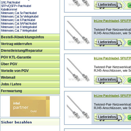
LWL Patchkabel
SFP+/QSFP+ Patchkabel
Kabeltrommel
Meterware, Cat. 5e Patchkabel
Meterware, Cat. 5e Verlegekabel
Meterware, Cat. 6 Patchkabel
InLine Patchkabel, SF/UTP,
Meterware, Cat. 6A Patchkabel
Meterware, Cat. 6 Verlegekabel
Twisted-Pair-Netzwerkka
Meterware, Cat. 7 Verlegekabel
RJ45-Anschlüssen, wie Swi
Bestell-/Abwicklungsinfos
Vertrag widerrufen
Dienstleistung/Reparatur
PGV KTL-Garantie
InLine Patchkabel, SF/UTP,
Über PGV
Twisted-Pair-Netzwerkka
Vorteile von PGV
RJ45-Anschlüssen, wie Swi
Webmail
Jobs / Lehre
Fernwartung
InLine Patchkabel, SF/UTP,
Twisted-Pair-Netzwerkka
RJ45-Anschlüssen, wie Swi