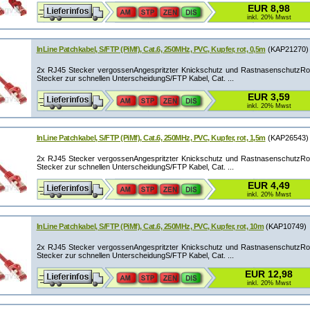
EUR 8,98
inkl. 20% Mwst
InLine Patchkabel, S/FTP (PiMf), Cat.6, 250MHz, PVC, Kupfer, rot, 0,5m
(KAP21270)
2x RJ45 Stecker vergossenAngespritzter Knickschutz und RastnasenschutzRot
Stecker zur schnellen UnterscheidungS/FTP Kabel, Cat. ...
EUR 3,59
inkl. 20% Mwst
InLine Patchkabel, S/FTP (PiMf), Cat.6, 250MHz, PVC, Kupfer, rot, 1,5m
(KAP26543)
2x RJ45 Stecker vergossenAngespritzter Knickschutz und RastnasenschutzRot
Stecker zur schnellen UnterscheidungS/FTP Kabel, Cat. ...
EUR 4,49
inkl. 20% Mwst
InLine Patchkabel, S/FTP (PiMf), Cat.6, 250MHz, PVC, Kupfer, rot, 10m
(KAP10749)
2x RJ45 Stecker vergossenAngespritzter Knickschutz und RastnasenschutzRot
Stecker zur schnellen UnterscheidungS/FTP Kabel, Cat. ...
EUR 12,98
inkl. 20% Mwst