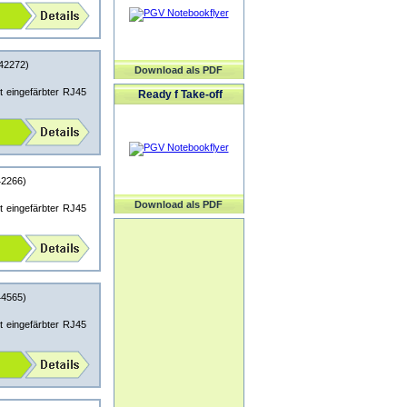
42272)
Download als PDF
 eingefärbter RJ45
Ready f Take-off
2266)
Download als PDF
 eingefärbter RJ45
4565)
 eingefärbter RJ45