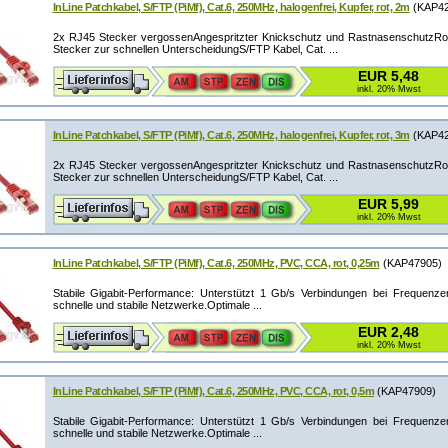
InLine Patchkabel, S/FTP (PiMf), Cat.6, 250MHz, halogenfrei, Kupfer, rot, 2m
(KAP42
2x RJ45 Stecker vergossenAngespritzter Knickschutz und RastnasenschutzRot
Stecker zur schnellen UnterscheidungS/FTP Kabel, Cat. ...
EUR 5,48
inkl. 20% Mwst
InLine Patchkabel, S/FTP (PiMf), Cat.6, 250MHz, halogenfrei, Kupfer, rot, 3m
(KAP42
2x RJ45 Stecker vergossenAngespritzter Knickschutz und RastnasenschutzRot
Stecker zur schnellen UnterscheidungS/FTP Kabel, Cat. ...
EUR 5,99
inkl. 20% Mwst
InLine Patchkabel, S/FTP (PiMf), Cat.6, 250MHz, PVC, CCA, rot, 0,25m
(KAP47905)
Stabile Gigabit-Performance: Unterstützt 1 Gb/s Verbindungen bei Frequenz
schnelle und stabile Netzwerke.Optimale ...
EUR 2,48
inkl. 20% Mwst
InLine Patchkabel, S/FTP (PiMf), Cat.6, 250MHz, PVC, CCA, rot, 0,5m
(KAP47909)
Stabile Gigabit-Performance: Unterstützt 1 Gb/s Verbindungen bei Frequenz
schnelle und stabile Netzwerke.Optimale ...