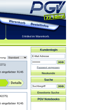
0 Artikel im Warenkorb.
Kundenlogin
erung:
271)
Passwort vergessen
 eingefärbter RJ45
Neukunde
Suche
Erweiterte Suche
42275)
PGV Notebooks
 eingefärbter RJ45