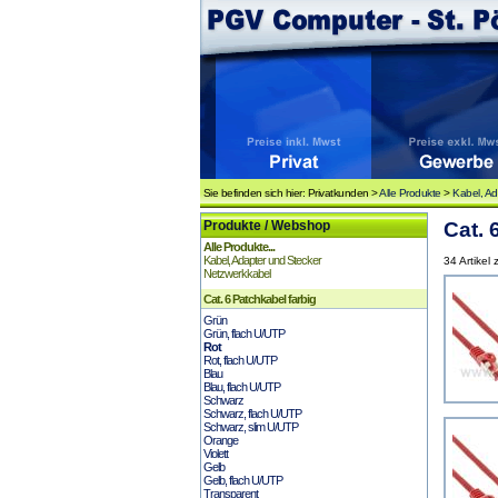
Sie befinden sich hier: Privatkunden >
Alle Produkte
>
Kabel, Ad
Produkte / Webshop
Cat. 
Alle Produkte...
Kabel, Adapter und Stecker
34 Artikel
Netzwerkkabel
Cat. 6 Patchkabel farbig
Grün
Grün, flach U/UTP
Rot
Rot, flach U/UTP
Blau
Blau, flach U/UTP
Schwarz
Schwarz, flach U/UTP
Schwarz, slim U/UTP
Orange
Violett
Gelb
Gelb, flach U/UTP
Transparent