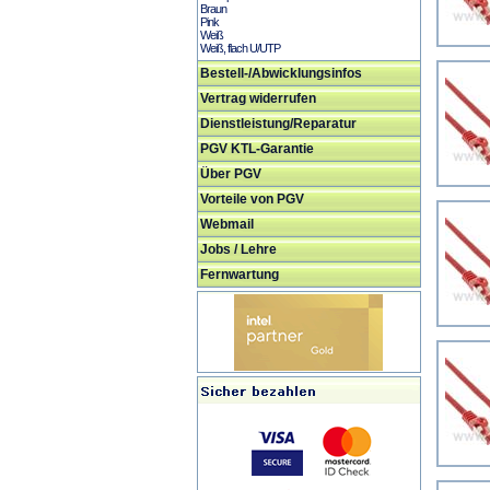
Braun
Pink
Weiß
Weiß, flach U/UTP
Bestell-/Abwicklungsinfos
Vertrag widerrufen
Dienstleistung/Reparatur
PGV KTL-Garantie
Über PGV
Vorteile von PGV
Webmail
Jobs / Lehre
Fernwartung