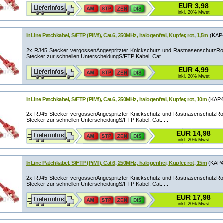
EUR 3,98
inkl. 20% Mwst
InLine Patchkabel, S/FTP (PiMf), Cat.6, 250MHz, halogenfrei, Kupfer, rot, 1,5m
(KAP
2x RJ45 Stecker vergossenAngespritzter Knickschutz und RastnasenschutzRot
Stecker zur schnellen UnterscheidungS/FTP Kabel, Cat. ...
EUR 4,99
inkl. 20% Mwst
InLine Patchkabel, S/FTP (PiMf), Cat.6, 250MHz, halogenfrei, Kupfer, rot, 10m
(KAP4
2x RJ45 Stecker vergossenAngespritzter Knickschutz und RastnasenschutzRot
Stecker zur schnellen UnterscheidungS/FTP Kabel, Cat. ...
EUR 14,98
inkl. 20% Mwst
InLine Patchkabel, S/FTP (PiMf), Cat.6, 250MHz, halogenfrei, Kupfer, rot, 15m
(KAP4
2x RJ45 Stecker vergossenAngespritzter Knickschutz und RastnasenschutzRot
Stecker zur schnellen UnterscheidungS/FTP Kabel, Cat. ...
EUR 17,98
inkl. 20% Mwst