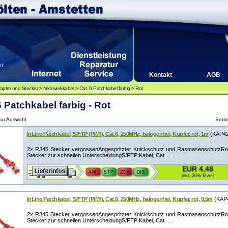
Kontakt
AGB
apter und Stecker
>
Netzwerkkabel
>
Cat. 6 Patchkabel farbig
>
Rot
6 Patchkabel farbig - Rot
 zur Auswahl
Sorti
InLine Patchkabel, S/FTP (PiMf), Cat.6, 250MHz, halogenfrei, Kupfer, rot, 1m
(KAP42
2x RJ45 Stecker vergossenAngespritzter Knickschutz und RastnasenschutzRot
Stecker zur schnellen UnterscheidungS/FTP Kabel, Cat. ...
EUR 4,48
inkl. 20% Mwst
InLine Patchkabel, S/FTP (PiMf), Cat.6, 250MHz, halogenfrei, Kupfer, rot, 0,5m
(KAP
2x RJ45 Stecker vergossenAngespritzter Knickschutz und RastnasenschutzRot
Stecker zur schnellen UnterscheidungS/FTP Kabel, Cat. ...