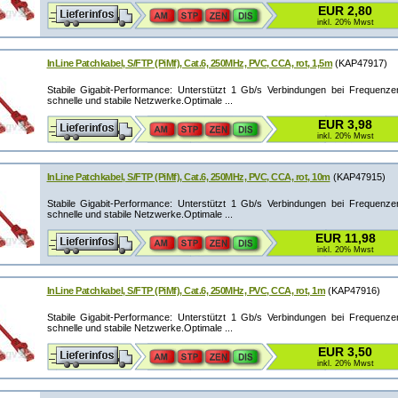
EUR 2,80
inkl. 20% Mwst
InLine Patchkabel, S/FTP (PiMf), Cat.6, 250MHz, PVC, CCA, rot, 1,5m
(KAP47917)
Stabile Gigabit-Performance: Unterstützt 1 Gb/s Verbindungen bei Frequenz
schnelle und stabile Netzwerke.Optimale ...
EUR 3,98
inkl. 20% Mwst
InLine Patchkabel, S/FTP (PiMf), Cat.6, 250MHz, PVC, CCA, rot, 10m
(KAP47915)
Stabile Gigabit-Performance: Unterstützt 1 Gb/s Verbindungen bei Frequenz
schnelle und stabile Netzwerke.Optimale ...
EUR 11,98
inkl. 20% Mwst
InLine Patchkabel, S/FTP (PiMf), Cat.6, 250MHz, PVC, CCA, rot, 1m
(KAP47916)
Stabile Gigabit-Performance: Unterstützt 1 Gb/s Verbindungen bei Frequenz
schnelle und stabile Netzwerke.Optimale ...
EUR 3,50
inkl. 20% Mwst