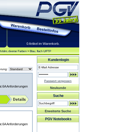
0 Artikel im Warenkorb.
h/slim, diverse Farben
>
Blau, flach U/FTP
Kundenlogin
erung:
Passwort vergessen
at.6A Anforderungen
Neukunde
Suche
Erweiterte Suche
PGV Notebooks
at.6A Anforderungen