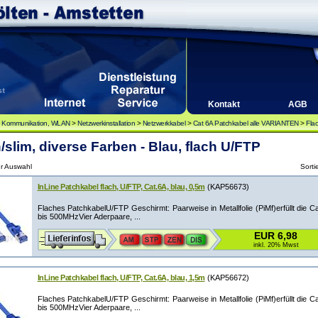
Kontakt
AGB
, Kommunikation, WLAN
>
Netzwerkinstallation
>
Netzwerkkabel
>
Cat 6A Patchkabel alle VARIANTEN
>
Flac
/slim, diverse Farben - Blau, flach U/FTP
ur Auswahl
Sorti
InLine Patchkabel flach, U/FTP, Cat.6A, blau, 0,5m
(KAP56673)
Flaches PatchkabelU/FTP Geschirmt: Paarweise in Metallfolie (PiMf)erfüllt die C
bis 500MHzVier Aderpaare, ...
EUR 6,98
inkl. 20% Mwst
InLine Patchkabel flach, U/FTP, Cat.6A, blau, 1,5m
(KAP56672)
Flaches PatchkabelU/FTP Geschirmt: Paarweise in Metallfolie (PiMf)erfüllt die C
bis 500MHzVier Aderpaare, ...