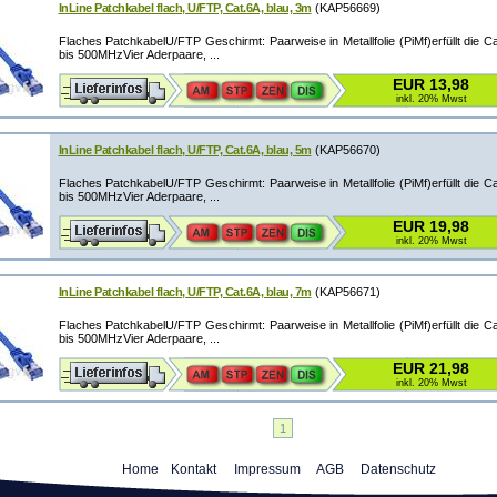
InLine Patchkabel flach, U/FTP, Cat.6A, blau, 3m
(KAP56669)
Flaches PatchkabelU/FTP Geschirmt: Paarweise in Metallfolie (PiMf)erfüllt die C
bis 500MHzVier Aderpaare, ...
EUR 13,98
inkl. 20% Mwst
InLine Patchkabel flach, U/FTP, Cat.6A, blau, 5m
(KAP56670)
Flaches PatchkabelU/FTP Geschirmt: Paarweise in Metallfolie (PiMf)erfüllt die C
bis 500MHzVier Aderpaare, ...
EUR 19,98
inkl. 20% Mwst
InLine Patchkabel flach, U/FTP, Cat.6A, blau, 7m
(KAP56671)
Flaches PatchkabelU/FTP Geschirmt: Paarweise in Metallfolie (PiMf)erfüllt die C
bis 500MHzVier Aderpaare, ...
EUR 21,98
inkl. 20% Mwst
1
Home
Kontakt
Impressum
AGB
Datenschutz