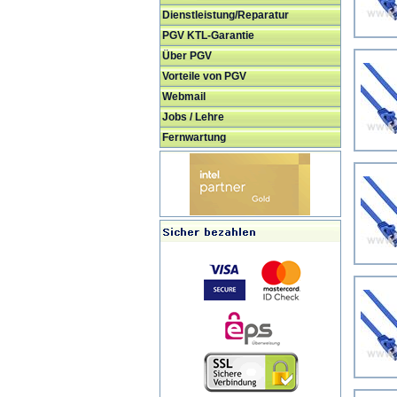
Dienstleistung/Reparatur
PGV KTL-Garantie
Über PGV
Vorteile von PGV
Webmail
Jobs / Lehre
Fernwartung