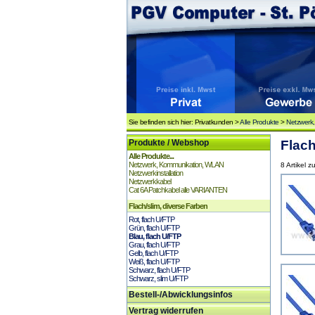
Sie befinden sich hier: Privatkunden >
Alle Produkte
>
Netzwerk
Produkte / Webshop
Flach
Alle Produkte...
Netzwerk, Kommunikation, WLAN
8 Artikel z
Netzwerkinstallation
Netzwerkkabel
Cat 6A Patchkabel alle VARIANTEN
Flach/slim, diverse Farben
Rot, flach U/FTP
Grün, flach U/FTP
Blau, flach U/FTP
Grau, flach U/FTP
Gelb, flach U/FTP
Weiß, flach U/FTP
Schwarz, flach U/FTP
Schwarz, slim U/FTP
Bestell-/Abwicklungsinfos
Vertrag widerrufen