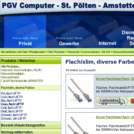
Sie befinden sich hier: Privatkunden >
Alle Produkte
>
Netzwerk, Kommunikation, WLAN
>
Netzwerkinstallat
Produkte / Webshop
Flach/slim, diverse Farbe
Alle Produkte...
Netzwerk, Kommunikation, WLAN
20 Artikel zur Auswahl
Netzwerkinstallation
Netzwerkkabel
InLine Patchkabel flach, U
Cat 6A Patchkabel alle VARIANTEN
Flach/slim, diverse Farben
Flaches PatchkabelU/FTP G
bis 500MHzVier Aderpaare,
Rot, flach U/FTP
Grün, flach U/FTP
Blau, flach U/FTP
Grau, flach U/FTP
Gelb, flach U/FTP
Weiß, flach U/FTP
Schwarz, flach U/FTP
InLine Patchkabel flach, U
Schwarz, slim U/FTP
Bestell-/Abwicklungsinfos
Flaches PatchkabelU/FTP G
bis 500MHzVier Aderpaare,
Vertrag widerrufen