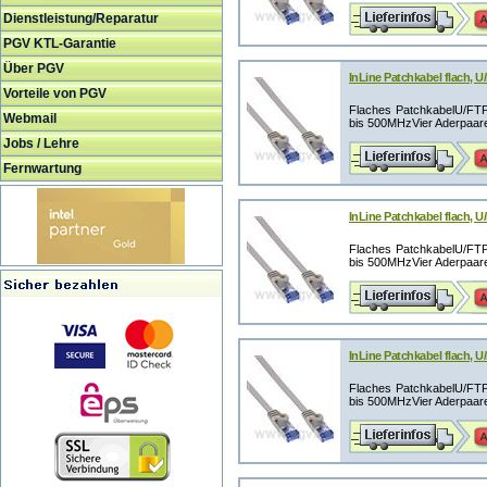
Dienstleistung/Reparatur
PGV KTL-Garantie
Über PGV
InLine Patchkabel flach, U
Vorteile von PGV
Flaches PatchkabelU/FTP G
Webmail
bis 500MHzVier Aderpaare,
Jobs / Lehre
Fernwartung
InLine Patchkabel flach, U
Flaches PatchkabelU/FTP G
bis 500MHzVier Aderpaare,
InLine Patchkabel flach, U
Flaches PatchkabelU/FTP G
bis 500MHzVier Aderpaare,