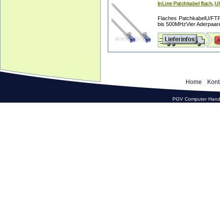
InLine Patchkabel flach, U
Flaches PatchkabelU/FTP G
bis 500MHzVier Aderpaare,
Home
Kont
PGV Computer Hande