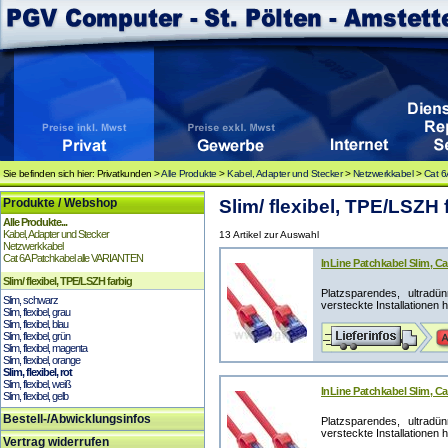
Sie befinden sich hier: Privatkunden >
Alle Produkte
>
Kabel, Adapter und Stecker
>
Netzwerkkabel
>
Cat 6
Produkte / Webshop
Slim/ flexibel, TPE/LSZH fa
Alle Produkte...
Kabel, Adapter und Stecker
13 Artikel zur Auswahl
Netzwerkkabel
Cat 6A Patchkabel alle VARIANTEN
InLine Patchkabel Slim, Cat
Slim/ flexibel, TPE/LSZH farbig
Platzsparendes, ultrad
Slim, schwarz
versteckte Installationen 
Slim, flexibel, grau
Slim, flexibel, blau
Slim, flexibel, grün
Slim, flexibel, magenta
Slim, flexibel, orange
Slim, flexibel, rot
Slim, flexibel, weiß
InLine Patchkabel Slim, Cat
Slim, flexibel, gelb
Bestell-/Abwicklungsinfos
Platzsparendes, ultrad
versteckte Installationen 
Vertrag widerrufen