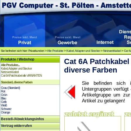
Sie befinden sich hier: Privatkunden >
Alle Produkte
>
Kabel, Adapter und Stecker
>
Netzwerkkabel
>
Cat 6
Produkte / Webshop
Cat 6A Patchkabel
Alle Produkte...
diverse Farben
Kabel, Adapter und Stecker
Netzwerkkabel
Cat 6A Patchkabel alle VARIANTEN
Standard, diverse Farben
Sie befinden sich i
Grau (Standard)
Untergruppen verfügt 
Rot
Artikelgruppe um zu
Grün
Blau
Artikel zu gelangen!
Gelb
Weiß
Schwarz
Orange
Bestell-/Abwicklungsinfos
Vertrag widerrufen