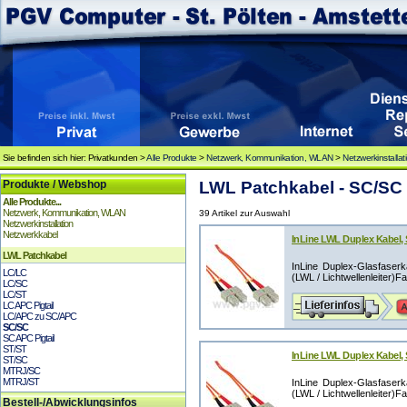
Sie befinden sich hier: Privatkunden >
Alle Produkte
>
Netzwerk, Kommunikation, WLAN
>
Netzwerkinstallat
Produkte / Webshop
LWL Patchkabel - SC/SC
Alle Produkte...
Netzwerk, Kommunikation, WLAN
39 Artikel zur Auswahl
Netzwerkinstallation
Netzwerkkabel
InLine LWL Duplex Kabel,
LWL Patchkabel
InLine Duplex-Glasfaserk
LC/LC
(LWL / Lichtwellenleiter)F
LC/SC
LC/ST
LC APC Pigtail
LC/APC zu SC/APC
SC/SC
SC APC Pigtail
ST/ST
InLine LWL Duplex Kabel,
ST/SC
MTRJ/SC
MTRJ/ST
InLine Duplex-Glasfaserk
(LWL / Lichtwellenleiter)F
Bestell-/Abwicklungsinfos