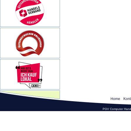
Home
Kont
PGV Computer Hande