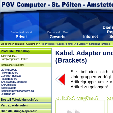
Sie befinden sich hier: Privatkunden >
Alle Produkte
>
Kabel, Adapter und Stecker
>
Slotbleche (Brackets)
Produkte / Webshop
Kabel, Adapter und
Alle Produkte...
(Brackets)
Kabel, Adapter und Stecker
Slotbleche (Brackets)
eSATA Brackets
Sie befinden sich i
Firewire Brackets
Gameport Brackets
Untergruppen verfügt 
Parallel Brackets
Artikelgruppe um zu
SAS Brackets / Slotbleche
SATA Brackets
Artikel zu gelangen!
Seriell Brackets
Slotbleche mit/ohne Ausnehmung
USB Brackets
Bestell-/Abwicklungsinfos
Vertrag widerrufen
Dienstleistung/Reparatur