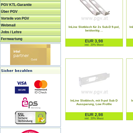
PGV KTL-Garantie
Über PGV
Vorteile von PGV
Webmail
InLine Slotblech für 2x Sub-D 9-pol,
In
beidseitig ...
Jobs / Lehre
Fernwartung
EUR 3,98
inkl. 20% Mwst
InLine Slotblech, mit 9-pol Sub D
I
Aussparung, Low Profile
EUR 2,98
inkl. 20% Mwst