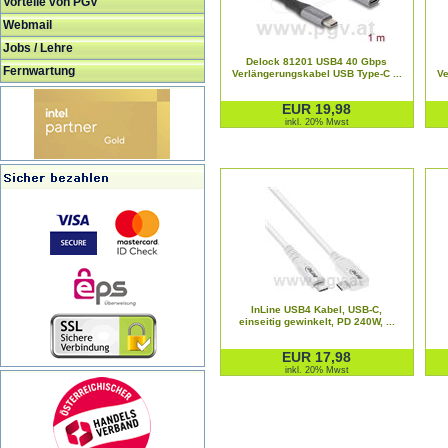
Vorteile von PGV
Webmail
Jobs / Lehre
Delock 81201 USB4 40 Gbps
Fernwartung
Verlängerungskabel USB Type-C ...
Ve
EUR 19,98
inkl. 20% Mwst
InLine USB4 Kabel, USB-C,
einseitig gewinkelt, PD 240W, ...
EUR 17,98
inkl. 20% Mwst