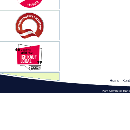
Home
Kont
PGV Computer Hande