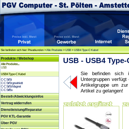
Sie befinden sich hier: Privatkunden >
Alle Produkte
>
USB
>
USB4 Type-C Kabel
Produkte / Webshop
USB - USB4 Type-
Alle Produkte...
USB
Sie befinden sich i
USB4 Type-C Kabel
Untergruppen verfügt 
C-C St/St
C-C St/St gewinkelt
Artikelgruppe um zu
C-C St/St Magnet
C-C St/Bu
Artikel zu gelangen!
Bestell-/Abwicklungsinfos
Vertrag widerrufen
Dienstleistung/Reparatur
PGV KTL-Garantie
Über PGV