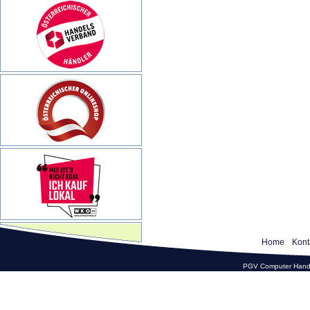
Home
Kont
PGV Computer Hande