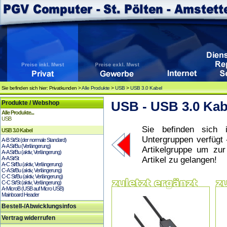
Sie befinden sich hier: Privatkunden >
Alle Produkte
>
USB
>
USB 3.0 Kabel
Produkte / Webshop
USB - USB 3.0 Kab
Alle Produkte...
USB
Sie befinden sich i
USB 3.0 Kabel
Untergruppen verfügt 
A-B St/St (der normale Standard)
A-A St/Bu (Verlängerung)
Artikelgruppe um zu
A-A St/Bu (aktiv, Verlängerung)
A-A St/St
Artikel zu gelangen!
A-C St/Bu (aktiv, Verlängerung)
C-A St/Bu (aktiv, Verlängerung)
C-C St/Bu (aktiv, Verlängerung)
C-C St/St (aktiv, Verlängerung)
A-MicroB (USB auf Micro USB)
Mainboard Header
Bestell-/Abwicklungsinfos
Vertrag widerrufen