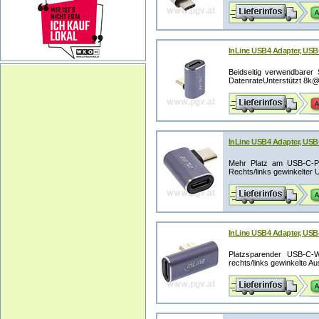
InLine USB4 Adapter, USB
Beidseitig verwendbarer
DatenrateUnterstützt 8k@6
InLine USB4 Adapter, USB-
Mehr Platz am USB-C-Po
Rechts/links gewinkelter U
InLine USB4 Adapter, USB-
Platzsparender USB-C-Wi
rechts/links gewinkelte Au