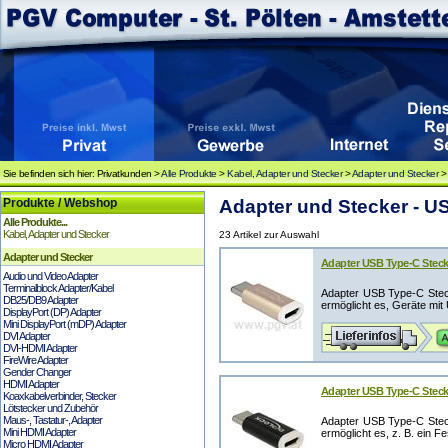
Sie befinden sich hier: Privatkunden >
Alle Produkte
>
Kabel, Adapter und Stecker
>
Adapter und Stecker
Produkte / Webshop
Adapter und Stecker - U
Alle Produkte...
Kabel, Adapter und Stecker
23 Artikel zur Auswahl
Adapter und Stecker
Adapter USB Type-C Steck
Audio und Video Adapter
Terminalblock Adapter/Kabel
Adapter USB Type-C Stec
DB25/DB9 Adapter
ermöglicht es, Geräte mit
DisplayPort (DP) Adapter
Mini DisplayPort (mDP) Adapter
DVI Adapter
DVI-HDMI Adapter
FireWire Adapter
Gender Changer
HDMI Adapter
Adapter USB Type-C Steck
Koaxkabelverbinder, Stecker
Lötstecker und Zubehör
Maus-, Tastatur-, Adapter
Adapter USB Type-C Stec
Mini HDMI Adapter
ermöglicht es, z. B. ein F
Micro HDMI Adapter