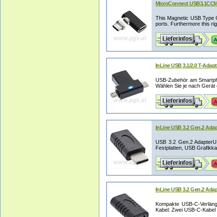
MicroConnect USB3.1CC
This Magnetic USB Type C
ports. Furthermore this rig
InLine USB 3.1/2.0 T-Adap
USB-Zubehör am Smartpho
Wählen Sie je nach Gerät
InLine USB 3.2 Gen.2 Adap
USB 3.2 Gen.2 Adapter
Festplatten, USB Grafikka
InLine USB 3.2 Gen.2 Ada
Kompakte USB-C-Verläng
Kabel: Zwei USB-C-Kabel z