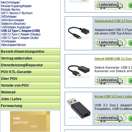
Mini DVI Adapter
Modular Kupplung/Adapter
Modular Stecker
SAT F-Stecker, F-Buchsen
SATA Adapter
SATA Strom Adapter
Adapterkabel USB 3.1Type
Slotbleche (Brackets)
USB Adapter, Kupplungen
Adapterkabel USB 3.1Type
USB 3.2 Type-C Adapter (USB)
mit einem USB Typ A Ansch
USB 3.2 Type-C Adapter (Display)
USB 3.2 Type-C Adapter (Audio)
VGA Adapter
Wlan Adapter/Stecker
Bestell-/Abwicklungsinfos
Vertrag widerrufen
Delock 65698 USB 3.1 Gen
Dienstleistung/Reparatur
Delock Konverter USB 3.
Konverter von Delock ermö
PGV KTL-Garantie
Über PGV
Vorteile von PGV
Webmail
InLine USB 3.2 Gen.1 Ada
Jobs / Lehre
USB 3.2 Gen.1 Adapte
Fernwartung
Festplatten, USB Grafikka