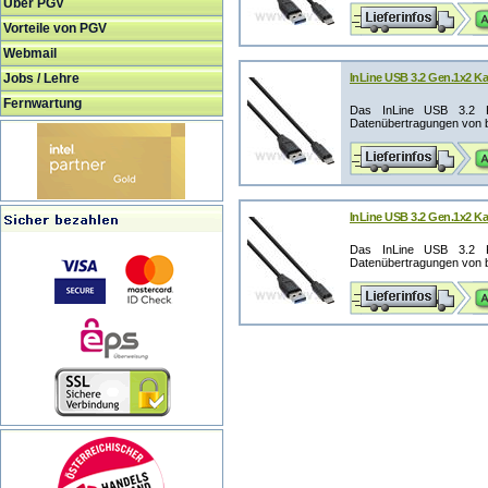
Über PGV
Vorteile von PGV
Webmail
Jobs / Lehre
InLine USB 3.2 Gen.1x2 Ka
Fernwartung
Das InLine USB 3.2 K
Datenübertragungen von bi
InLine USB 3.2 Gen.1x2 Ka
Das InLine USB 3.2 K
Datenübertragungen von bi