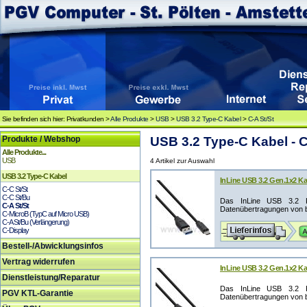
Sie befinden sich hier: Privatkunden >
Alle Produkte
>
USB
>
USB 3.2 Type-C Kabel
>
C-A St/St
Produkte / Webshop
USB 3.2 Type-C Kabel - C
Alle Produkte...
USB
4 Artikel zur Auswahl
USB 3.2 Type-C Kabel
InLine USB 3.2 Gen.1x2 Ka
C-C St/St
C-C St/Bu
Das InLine USB 3.2 K
C-A St/St
Datenübertragungen von bi
C-MicroB (TypC auf Micro USB)
C-A St/Bu (Verlängerung)
C-Display
Bestell-/Abwicklungsinfos
Vertrag widerrufen
InLine USB 3.2 Gen.1x2 Ka
Dienstleistung/Reparatur
Das InLine USB 3.2 K
PGV KTL-Garantie
Datenübertragungen von bi