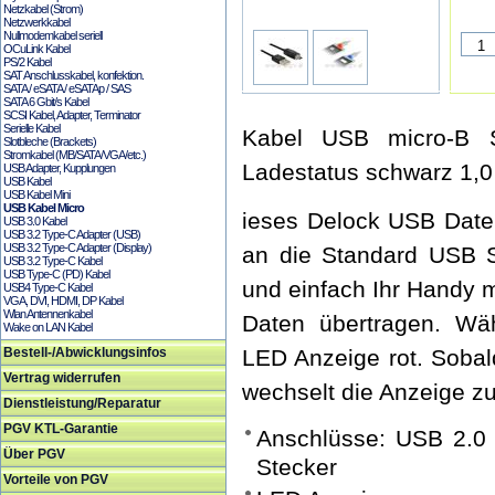
Netzkabel (Strom)
Netzwerkkabel
Nullmodemkabel seriell
OCuLink Kabel
PS/2 Kabel
SAT Anschlusskabel, konfektion.
SATA / eSATA / eSATAp / SAS
SATA 6 Gbit/s Kabel
SCSI Kabel, Adapter, Terminator
Serielle Kabel
Kabel USB micro-B 
Slotbleche (Brackets)
Stromkabel (MB/SATA/VGA/etc.)
Ladestatus schwarz 1,
USB Adapter, Kupplungen
USB Kabel
USB Kabel Mini
USB Kabel Micro
ieses Delock USB Date
USB 3.0 Kabel
USB 3.2 Type-C Adapter (USB)
USB 3.2 Type-C Adapter (Display)
an die Standard USB Sc
USB 3.2 Type-C Kabel
USB Type-C (PD) Kabel
und einfach Ihr Handy 
USB4 Type-C Kabel
VGA, DVI, HDMI, DP Kabel
Wlan Antennenkabel
Daten übertragen. Wä
Wake on LAN Kabel
Bestell-/Abwicklungsinfos
LED Anzeige rot. Sobal
Vertrag widerrufen
wechselt die Anzeige z
Dienstleistung/Reparatur
PGV KTL-Garantie
Anschlüsse: USB 2.0
Über PGV
Stecker
Vorteile von PGV