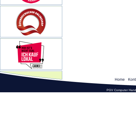
Home
Kont
PGV Computer Hande