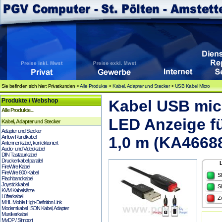
Sie befinden sich hier: Privatkunden >
Alle Produkte
>
Kabel, Adapter und Stecker
>
USB Kabel Micro
Produkte / Webshop
Kabel USB micr
Alle Produkte...
LED Anzeige f
Kabel, Adapter und Stecker
Adapter und Stecker
Airflow Rundkabel
1,0 m (KA4668
Antennenkabel, konfektioniert
Audio- und Videokabel
DIN Tastaturkabel
Druckerkabel parallel
FireWire Kabel
FireWire 800 Kabel
S
Flachbandkabel
Joystickkabel
S
KVM Kabelsätze
Lüfterkabel
Z
MHL Mobile High-Definition Link
Modemkabel, ISDN Kabel, Adapter
Musikerkabel
MyDP / Slimport