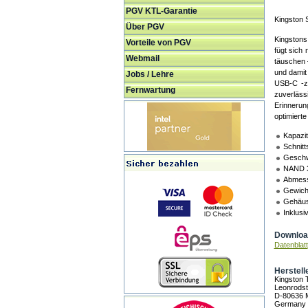
PGV KTL-Garantie
Kingston
Über PGV
Kingstons
Vorteile von PGV
fügt sich 
Webmail
täuschen 
und damit
Jobs / Lehre
USB-C -zu
Fernwartung
zuverläss
Erinnerun
optimiert
Kapazit
Schnitt
Geschw
NAND 
Abmess
Gewicht
Gehäuse
Inklus
Download
Datenblatt
Herstell
Kingston
Leonrodst
D-80636 
Germany