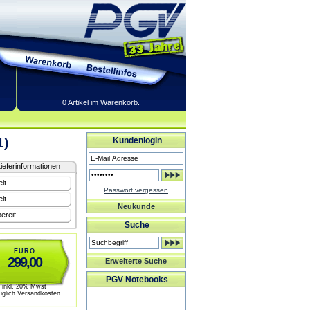
0 Artikel im Warenkorb.
1)
Kundenlogin
ieferinformationen
it
Passwort vergessen
it
Neukunde
ereit
Suche
EURO
299,00
Erweiterte Suche
PGV Notebooks
inkl. 20% Mwst
üglich Versandkosten