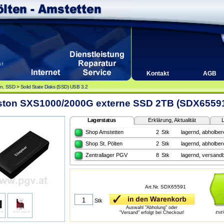
Kontakt
AGB
en, SSD
>
Solid State Disks (SSD) USB 3.2
ston SXS1000/2000G externe SSD 2TB (SDX6559
Lagerstatus
Erklärung, Aktualität
L
Shop Amstetten
2
Stk
lagernd, abholbere
Shop St. Pölten
2
Stk
lagernd, abholbere
Zentrallager PGV
8
Stk
lagernd, versandb
Art.Nr. SDX65591
Stk
Auswahl "Abholung" oder
zuz
"Versand" erfolgt bei Checkout!