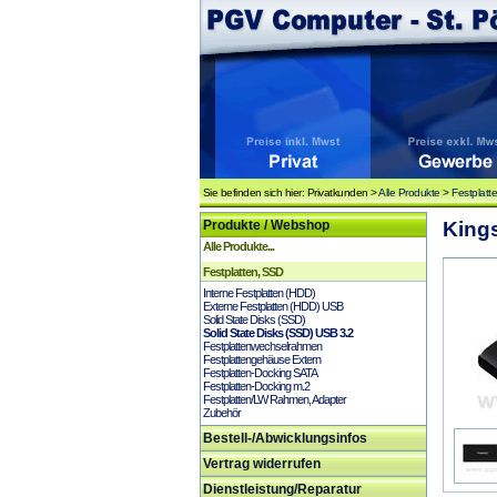
Sie befinden sich hier: Privatkunden >
Alle Produkte
>
Festplatt
Produkte / Webshop
King
Alle Produkte...
Festplatten, SSD
Interne Festplatten (HDD)
Externe Festplatten (HDD) USB
Solid State Disks (SSD)
Solid State Disks (SSD) USB 3.2
Festplattenwechselrahmen
Festplattengehäuse Extern
Festplatten-Docking SATA
Festplatten-Docking m.2
Festplatten/LW Rahmen, Adapter
Zubehör
Bestell-/Abwicklungsinfos
Vertrag widerrufen
Dienstleistung/Reparatur