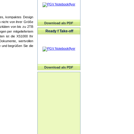
nkes, kompaktes Design
h nicht von ihrer Größe
Download als PDF
zitäten von bis zu 2TB
Ready f Take-off
gen per mitgeliefertem
en ist die XS1000 Ihr
 Dokumente, wertvollen
e und begrüßen Sie die
Download als PDF