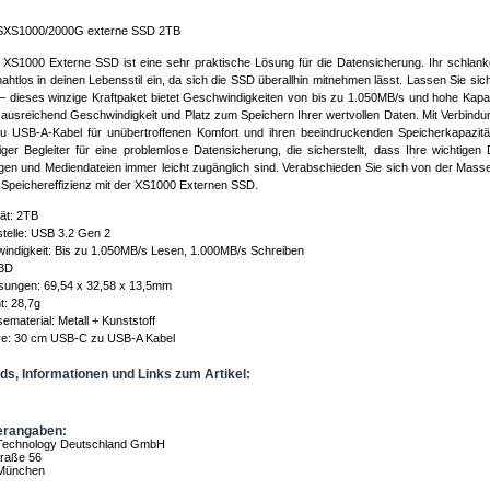
 SXS1000/2000G externe SSD 2TB
 XS1000 Externe SSD ist eine sehr praktische Lösung für die Datensicherung. Ihr schla
nahtlos in deinen Lebensstil ein, da sich die SSD überallhin mitnehmen lässt. Lassen Sie sic
– dieses winzige Kraftpaket bietet Geschwindigkeiten von bis zu 1.050MB/s und hohe Kapa
 ausreichend Geschwindigkeit und Platz zum Speichern Ihrer wertvollen Daten. Mit Verbindun
 USB-A-Kabel für unübertroffenen Komfort und ihren beeindruckenden Speicherkapazität
iger Begleiter für eine problemlose Datensicherung, die sicherstellt, dass Ihre wichtigen
gen und Mediendateien immer leicht zugänglich sind. Verabschieden Sie sich von der Mass
e Speichereffizienz mit der XS1000 Externen SSD.
ät: 2TB
stelle: USB 3.2 Gen 2
indigkeit: Bis zu 1.050MB/s Lesen, 1.000MB/s Schreiben
3D
ungen: 69,54 x 32,58 x 13,5mm
: 28,7g
material: Metall + Kunststoff
ive: 30 cm USB-C zu USB-A Kabel
s, Informationen und Links zum Artikel:
erangaben:
 Technology Deutschland GmbH
raße 56
München