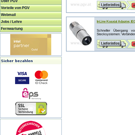
Über PGV
Vorteile von PGV
Webmail
Jobs / Lehre
InLine Koaxial Adapter, I
Fernwartung
Schneller Übergang vo
Stecksystemen: Verbinden 