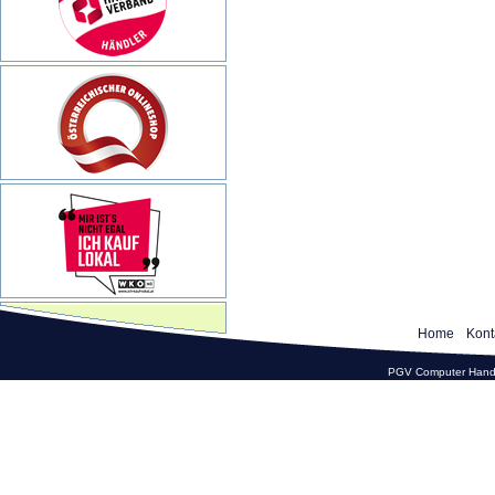
Home
Kont
PGV Computer Hande