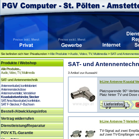
Sie befinden sich hier: Privatkunden >
Alle Produkte
>
Audio, Video, TV, Multimedia
>
SAT- und Antennente
Produkte / Webshop
SAT- und Antennentechni
Alle Produkte...
Audio, Video, TV, Multimedia
3 Artikel zur Auswahl
SAT- und Antennentechnik
InLine Antenne Koaxial Ver
Antennenkabel, konfektioniert
Antennensteckdose
Platzsparende 90°-Verbin
Antennenverteiler, Verstärker
Platz hinter TV und Dose un
Koaxkabelverbinder, Stecker
SAT Anschlusskabel, konfektion.
SAT F-Stecker, F-Buchsen
Bestell-/Abwicklungsinfos
Vertrag widerrufen
InLine Antenne T-Verteiler
Dienstleistung/Reparatur
TV-Signal auf zwei Empfän
PGV KTL-Garantie
auf zwei TV-Empfänger ver