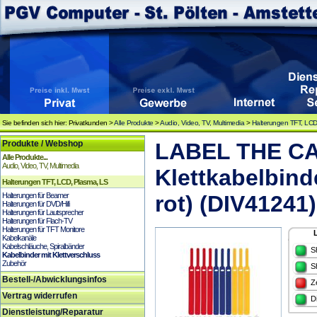
Sie befinden sich hier: Privatkunden >
Alle Produkte
>
Audio, Video, TV, Multimedia
>
Halterungen TFT, LCD
Produkte / Webshop
LABEL THE CAB
Alle Produkte...
Audio, Video, TV, Multimedia
Klettkabelbinde
Halterungen TFT, LCD, Plasma, LS
Halterungen für Beamer
rot) (DIV41241)
Halterungen für DVD/Hifi
Halterungen für Lautsprecher
Halterungen für Flach-TV
Halterungen für TFT Monitore
Kabelkanäle
Kabelschläuche, Spiralbänder
S
Kabelbinder mit Klettverschluss
Zubehör
S
Bestell-/Abwicklungsinfos
Z
Vertrag widerrufen
D
Dienstleistung/Reparatur