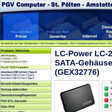
Sie befinden sich hier: Privatkunden >
Alle Produkte
>
Festplatten, SSD
>
Festplattengehäuse Extern
>
Für
Produkte / Webshop
LC-Power LC-2
Alle Produkte...
Festplatten, SSD
SATA-Gehäuse,
Festplattengehäuse Extern
Für 2.5" SATA Festplatten
(GEX32776)
Anschluss USB 3.2 Gen 1 Type A
Anschluss USB 3.2 Gen 2 Type A
Anschluss USB 3.2 Gen 2 Type C
Bestell-/Abwicklungsinfos
S
Vertrag widerrufen
S
Dienstleistung/Reparatur
Z
PGV KTL-Garantie
D
Über PGV