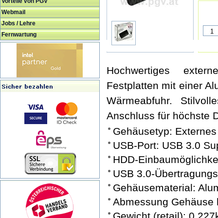
Vorteile von PGV
Webmail
Jobs / Lehre
Fernwartung
Hochwertiges exter
Festplatten mit einer A
Wärmeabfuhr. Stilvo
Anschluss für höchste 
Gehäusetyp: Externe
USB-Port: USB 3.0 Su
HDD-Einbaumöglichkeit:
USB 3.0-Übertragungsr
Gehäusematerial: Alum
Abmessung Gehäuse h 
Gewicht (retail): 0,227