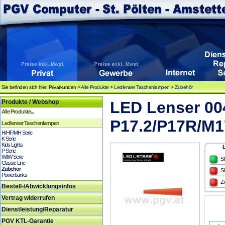
Sie befinden sich hier: Privatkunden >
Alle Produkte
>
Ledlenser Taschenlampen
>
Zubehör
Produkte / Webshop
LED Lenser 00
Alle Produkte...
P17.2/P17R/M1
Ledlenser Taschenlampen
H/HF/MH Serie
K Serie
Kids Lights
P Serie
W/iW Serie
S
Classic Line
Zubehör
S
Powerbanks
Z
Bestell-/Abwicklungsinfos
Vertrag widerrufen
Dienstleistung/Reparatur
PGV KTL-Garantie