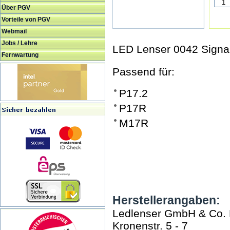
Über PGV
Vorteile von PGV
Webmail
Jobs / Lehre
LED Lenser 0042 Signa
Fernwartung
Passend für:
P17.2
P17R
M17R
Herstellerangaben:
Ledlenser GmbH & Co.
Kronenstr. 5 - 7