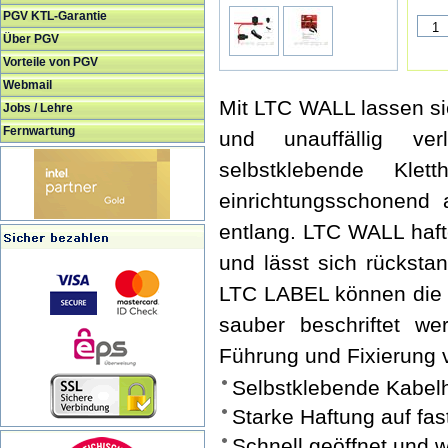
PGV KTL-Garantie
Über PGV
Vorteile von PGV
Webmail
Mit LTC WALL lassen si
Jobs / Lehre
Fernwartung
und unauffällig ve
selbstklebende Kle
einrichtungsschonen
entlang. LTC WALL haft
und lässt sich rücksta
LTC LABEL können die 
sauber beschriftet w
Führung und Fixierung v
Selbstklebende Kabelha
Starke Haftung auf fas
Schnell geöffnet und 