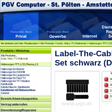
Sie befinden sich hier: Privatkunden >
Alle Produkte
>
Audio, Video, TV, Multimedia
>
Halterungen TFT, LCD
Produkte / Webshop
Label-The-Cabl
Alle Produkte...
Audio, Video, TV, Multimedia
Set schwarz (
Halterungen TFT, LCD, Plasma, LS
Halterungen für Beamer
Halterungen für DVD/Hifi
Halterungen für Lautsprecher
Halterungen für Flach-TV
S
Halterungen für TFT Monitore
Kabelkanäle
S
Kabelschläuche, Spiralbänder
Kabelbinder mit Klettverschluss
Z
Zubehör
D
Bestell-/Abwicklungsinfos
Vertrag widerrufen
Dienstleistung/Reparatur