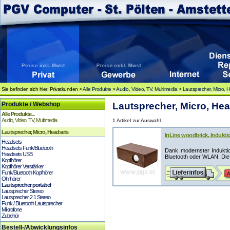
Sie befinden sich hier: Privatkunden >
Alle Produkte
>
Audio, Video, TV, Multimedia
>
Lautsprecher, Micro, 
Produkte / Webshop
Lautsprecher, Micro, Hea
Alle Produkte...
Audio, Video, TV, Multimedia
1 Artikel zur Auswahl
Lautsprecher, Micro, Headsets
InLine woodbrick, Indukt
Headsets
Headsets Funk/Bluetooth
Dank modernster Indukti
Headsets USB
Bluetooth oder WLAN. Die 
Kopfhörer
Kopfhörer Verstärker
Funk/Bluetooth Kopfhörer
Ohrhörer
Lautsprecher portabel
Lautsprecher Stereo
Lautsprecher 2.1 Stereo
Funk / Bluetooth Lautsprecher
Mikrofone
Zubehör
Bestell-/Abwicklungsinfos