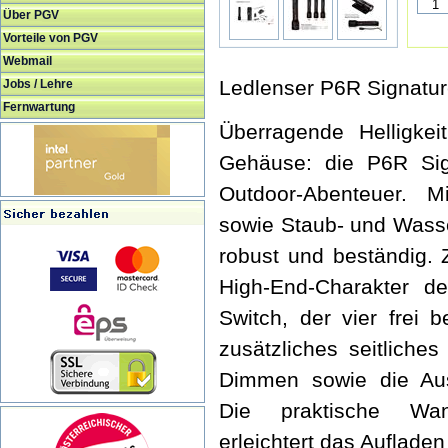
Über PGV
Vorteile von PGV
Webmail
Ledlenser P6R Signatur
Jobs / Lehre
Fernwartung
Überragende Helligke
Gehäuse: die P6R Sign
Outdoor-Abenteuer. Mi
sowie Staub- und Wasse
robust und beständig. 
High-End-Charakter 
Switch, der vier frei b
zusätzliches seitliche
Dimmen sowie die Ausw
Die praktische Wan
erleichtert das Auflade