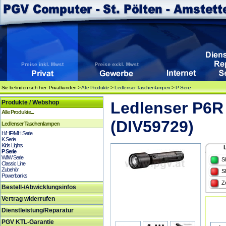
Sie befinden sich hier: Privatkunden >
Alle Produkte
>
Ledlenser Taschenlampen
>
P Serie
Produkte / Webshop
Ledlenser P6R 
Alle Produkte...
(DIV59729)
Ledlenser Taschenlampen
H/HF/MH Serie
K Serie
Kids Lights
P Serie
W/iW Serie
S
Classic Line
Zubehör
S
Powerbanks
Z
Bestell-/Abwicklungsinfos
Vertrag widerrufen
Dienstleistung/Reparatur
PGV KTL-Garantie