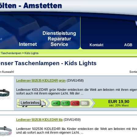
Kontakt
AGB
r Taschenlampen
>
Kids Lights
nser Taschenlampen - Kids Lights
ur Auswahl
Sorti
Ledlenser 502535 KIDLED4R grün
(DIV61458)
Ledlenser KIDLED4R grün Kinder entdecken die Welt am liebsten mit ihren eig
sofort auch mit ihrem eigenen Licht. Mit der ...
EUR 19,90
inkl. 20% Mwst
Ledlenser 502536 KIDLED4R lila
(DIV61459)
Ledlenser 502536 KIDLED4R lila Kinder entdecken die Welt am liebsten mit ih
und ab sofort auch mit ihrem eigenen Licht. ...