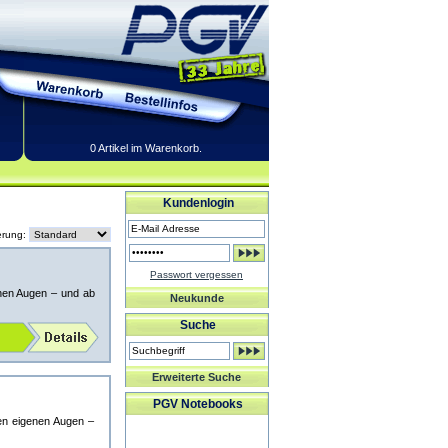
0 Artikel im Warenkorb.
Kundenlogin
erung:
Passwort vergessen
enen Augen – und ab
Neukunde
Suche
Erweiterte Suche
PGV Notebooks
ren eigenen Augen –