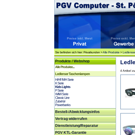
Sie befinden sich hier: Privatkunden >
Alle Produkte
>
Ledlense
Produkte / Webshop
Ledle
Alle Produkte...
4 Artikel z
Ledlenser Taschenlampen
H/HF/MH Serie
K Serie
Kids Lights
P Serie
W/iW Serie
Classic Line
Zubehör
Powerbanks
Bestell-/Abwicklungsinfos
Vertrag widerrufen
Dienstleistung/Reparatur
PGV KTL-Garantie