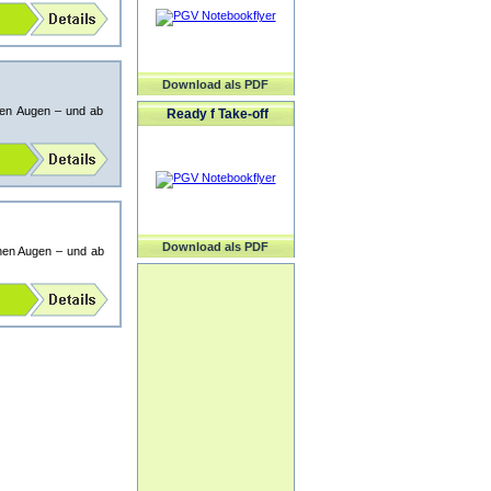
Download als PDF
nen Augen – und ab
Ready f Take-off
Download als PDF
enen Augen – und ab