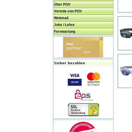
Über PGV
Vorteile von PGV
Webmail
Jobs / Lehre
Fernwartung