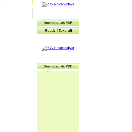
Download als PDF
Ready f Take-off
Download als PDF