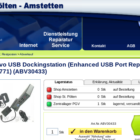
Kontakt
AGB
, Restposten
>
Abverkauf
vo USB Dockingstation (Enhanced USB Port Repl
771) (ABV30433)
Lagerstatus
Erklärung, Aktualität
L
Shop Amstetten
0
Stk
auf Bestellung
Shop St. Pölten
0
Stk
auf Bestellung
Zentrallager PGV
1
Stk
lagernd, versandb
Art.Nr. ABV30433
Stk
Auswahl "Abholung" oder
zuz
"Versand" erfolgt bei Checkout!