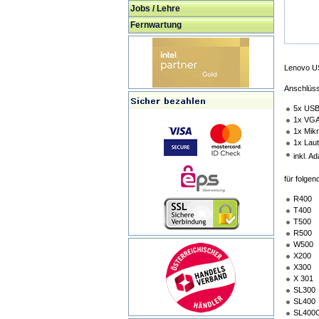
Jobs / Lehre
Fernwartung
Lenovo US
Anschlüs
5x US
1x VG
1x Mikr
1x Lau
inkl. A
für folge
R400
T400
T500
R500
W500
X200
X300
X 301
SL300
SL400
SL400