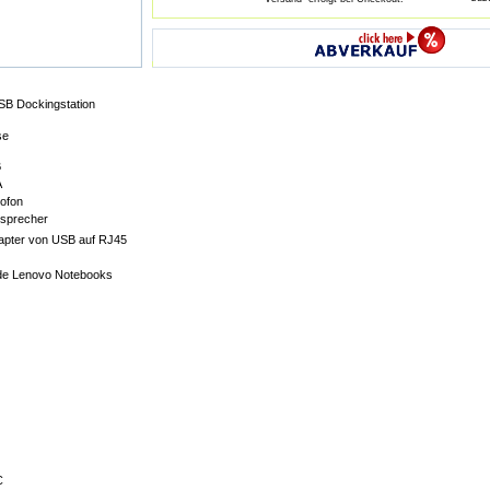
B Dockingstation
se
B
A
ofon
tsprecher
dapter von USB auf RJ45
nde Lenovo Notebooks
C