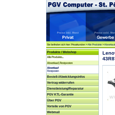
Sie befinden sich hier: Privatkunden >
Alle Produkte
>
Abverkauf
Produkte / Webshop
Leno
Alle Produkte...
43R8
Abverkauf, Restposten
Abverkauf
Restposten
Bestell-/Abwicklungsinfos
Vertrag widerrufen
Dienstleistung/Reparatur
PGV KTL-Garantie
Über PGV
Vorteile von PGV
Webmail