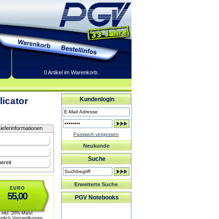
0 Artikel im Warenkorb.
icator
Kundenlogin
ieferinformationen
Passwort vergessen
Neukunde
Suche
ereit
Erweiterte Suche
EURO
55,00
PGV Notebooks
inkl. 20% Mwst
üglich Versandkosten