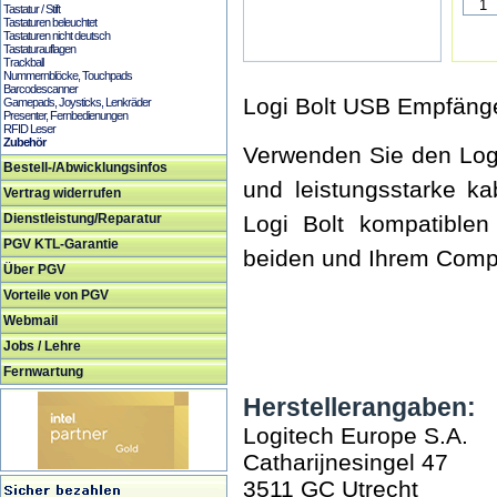
Tastatur / Stift
Tastaturen beleuchtet
Tastaturen nicht deutsch
Tastaturauflagen
Trackball
Nummernblöcke, Touchpads
Barcodescanner
Logi Bolt USB Empfäng
Gamepads, Joysticks, Lenkräder
Presenter, Fernbedienungen
RFID Leser
Zubehör
Verwenden Sie den Log
Bestell-/Abwicklungsinfos
und leistungsstarke ka
Vertrag widerrufen
Dienstleistung/Reparatur
Logi Bolt kompatible
PGV KTL-Garantie
beiden und Ihrem Compu
Über PGV
Vorteile von PGV
Webmail
Jobs / Lehre
Fernwartung
Herstellerangaben:
Logitech Europe S.A.
Catharijnesingel 47
3511 GC Utrecht