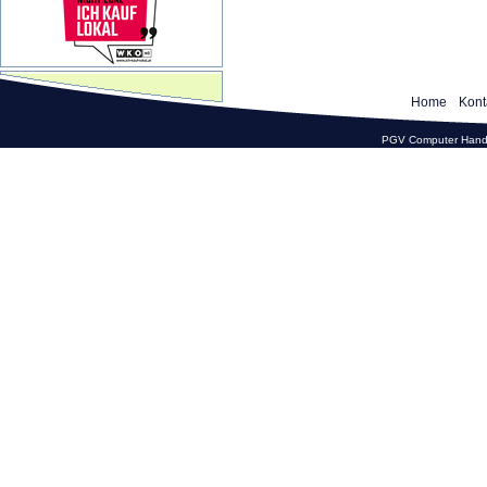
Home
Kont
PGV Computer Hande