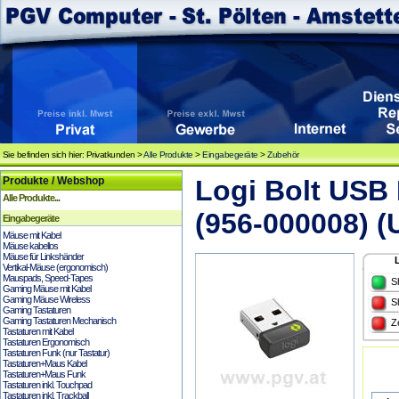
Sie befinden sich hier: Privatkunden >
Alle Produkte
>
Eingabegeräte
>
Zubehör
Produkte / Webshop
Logi Bolt USB
Alle Produkte...
(956-000008) 
Eingabegeräte
Mäuse mit Kabel
Mäuse kabellos
Mäuse für Linkshänder
Vertikal-Mäuse (ergonomisch)
Mauspads, Speed-Tapes
S
Gaming Mäuse mit Kabel
Gaming Mäuse Wireless
S
Gaming Tastaturen
Gaming Tastaturen Mechanisch
Z
Tastaturen mit Kabel
Tastaturen Ergonomisch
Tastaturen Funk (nur Tastatur)
Tastaturen+Maus Kabel
Tastaturen+Maus Funk
Tastaturen inkl. Touchpad
Tastaturen inkl. Trackball