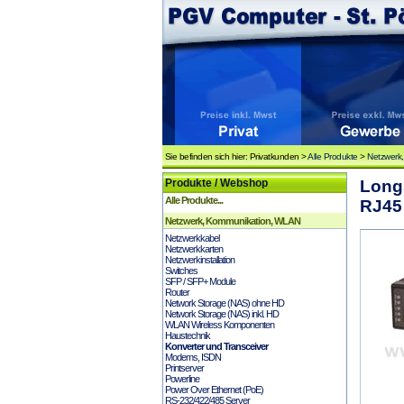
Sie befinden sich hier: Privatkunden >
Alle Produkte
>
Netzwerk
Produkte / Webshop
Long
Alle Produkte...
RJ45 
Netzwerk, Kommunikation, WLAN
Netzwerkkabel
Netzwerkkarten
Netzwerkinstallation
Switches
SFP / SFP+ Module
Router
Network Storage (NAS) ohne HD
Network Storage (NAS) inkl. HD
WLAN Wireless Komponenten
Haustechnik
Konverter und Transceiver
Modems, ISDN
Printserver
Powerline
Power Over Ethernet (PoE)
RS-232/422/485 Server