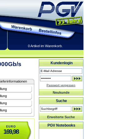
0 Artikel im Warenkorb.
000Gb/s
Kundenlogin
ieferinformationen
Passwort vergessen
llung
Neukunde
llung
Suche
llung
llung
Erweiterte Suche
PGV Notebooks
EURO
169,98