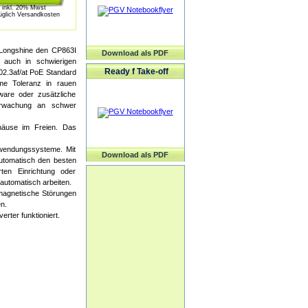
inkl. 20% Mwst
üglich Versandkosten
 Longshine den CP863I
Download als PDF
 auch in schwierigen
Ready f Take-off
02.3af/at PoE Standard
me Toleranz in rauen
are oder zusätzliche
berwachung an schwer
häuse im Freien. Das
nwendungssysteme. Mit
Download als PDF
automatisch den besten
rten Einrichtung oder
 automatisch arbeiten.
magnetische Störungen
n.
rter funktioniert.