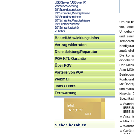
USB Server (USB over IP)
Videoüberwachung
19" Steckdosenleisten
19" Schränke, Wandgehäuse
10" Steckdosenleisten
10" Schränke, Wandgehäuse
Um die IP
19" Schrankzubehör
vor, ein
10" Schrankzubehör
Zubehör
Umgebunge
und eine
Bestell-/Abwicklungsinfos
Temperat
Vertrag widerrufen
Konfigur
zugänglic
Dienstleistung/Reparatur
Die komp
PGV KTL-Garantie
eingebette
Der Medie
Über PGV
Auto-MDI/
Vorteile von PGV
Betriebsm
Webmail
Konfigurat
Mit Übers
Jobs / Lehre
und stark
Fernwartung
Hinweis: D
Spezifikat
Standa
IEEE 8
IEEE 8
Anschl
Max. En
Workaro
Geräte