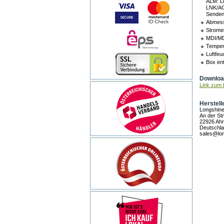
ALM: Le
LNK/AC
Senden
Abmess
Strome
MDI/MD
Tempera
Luftfeu
Box ent
Download
Link zum 
Herstell
Longshin
An der St
22926 Ah
Deutschl
sales@lon