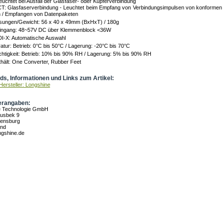
uchtet bei Ausfall der Glasfaser- oder Kupferverbindung
T: Glasfaserverbindung - Leuchtet beim Empfang von Verbindungsimpulsen von konformen G
 / Empfangen von Datenpaketen
ungen/Gewicht: 56 x 40 x 49mm (BxHxT) / 180g
ingang: 48~57V DC über Klemmenblock <36W
I-X: Automatische Auswahl
tur: Betrieb: 0°C bis 50°C / Lagerung: -20°C bis 70°C
chtigkeit: Betrieb: 10% bis 90% RH / Lagerung: 5% bis 90% RH
hält: One Converter, Rubber Feet
s, Informationen und Links zum Artikel:
Hersteller: Longshine
erangaben:
e Technologie GmbH
rusbek 9
rensburg
and
gshine.de