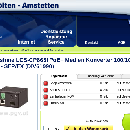
Kontakt
AGB
, Kommunikation, WLAN
>
Konverter und Transceiver
shine LCS-CP863I PoE+ Medien Konverter 100/1
- SFP/FX (DIV61990)
Lagerstatus
Erklärung, Aktualität
L
Shop Amstetten
0
Stk
auf Beste
Shop St. Pölten
0
Stk
auf Beste
Zentrallager PGV
0
Stk
auf Beste
Distributor
0
Stk
auf Beste
Art.Nr. DIV61990
Stk