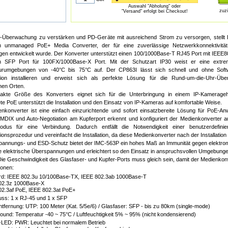
Auswahl "Abholung" oder
zuz
"Versand" erfolgt bei Checkout!
-Überwachung zu verstärken und PD-Geräte mit ausreichend Strom zu versorgen, stellt
en unmanaged PoE+ Media Converter, der für eine zuverlässige Netzwerkkonnektivität
n entwickelt wurde. Der Konverter unterstützt einen 100/1000Base-T RJ45 Port mit IEEE8
n SFP Port für 100FX/1000Base-X Port. Mit der Schutzart IP30 weist er eine extre
urumgebungen von -40°C bis 75°C auf. Der CP863I lässt sich schnell und ohne Softw
ation installieren und erweist sich als perfekte Lösung für die Rund-um-die-Uhr-Ü
hen Orten.
akte Größe des Konverters eignet sich für die Unterbringung in einem IP-Kamerage
te PoE unterstützt die Installation und den Einsatz von IP-Kameras auf komfortable Weise.
nkonverter ist eine einfach einzurichtende und sofort einsatzbereite Lösung für PoE-A
MDIX und Auto-Negotiation am Kupferport erkennt und konfiguriert der Medienkonverter 
odus für eine Verbindung. Dadurch entfällt die Notwendigkeit einer benutzerdefinie
ionsprozedur und vereinfacht die Installation, da diese Medienkonverter nach der Installation
pannungs- und ESD-Schutz bietet der IMC-563P ein hohes Maß an Immunität gegen elektro
e elektrische Überspannungen und erleichtert so den Einsatz in anspruchsvollen Umgebunge
ie Geschwindigkeit des Glasfaser- und Kupfer-Ports muss gleich sein, damit der Medienkonve
ionen:
rd: IEEE 802.3u 10/100Base-TX, IEEE 802.3ab 1000Base-T
02.3z 1000Base-X
02.3af PoE, IEEE 802.3at PoE+
uss: 1 x RJ-45 und 1 x SFP
tfernung: UTP: 100 Meter (Kat. 5/5e/6) / Glasfaser: SFP - bis zu 80km (single-mode)
und: Temperatur -40 ~ 75°C / Luftfeuchtigkeit 5% ~ 95% (nicht kondensierend)
-LED: PWR: Leuchtet bei normalem Betrieb