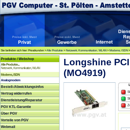
Sie befinden sich hier: Privatkunden >
Alle Produkte
>
Netzwerk, Kommunikation, WLAN
>
Modems, ISDN
Produkte / Webshop
Longshine PC
Alle Produkte...
Netzwerk, Kommunikation, WLAN
(MO4919)
Modems, ISDN
Analogmodem
Bestell-/Abwicklungsinfos
S
Vertrag widerrufen
S
Dienstleistung/Reparatur
Z
PGV KTL-Garantie
Über PGV
Vorteile von PGV
Webmail