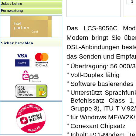
Jobs / Lehre
Fernwartung
Das LCS-8056C Mode
Modem bringt Sie über
DSL-Anbindungen best
das Senden und Empfan
Übertragung: 56.000/3
Voll-Duplex fähig
Software basierende
Unterstützt Sprachfun
Befehlssatz Class 1
Gruppe 3), ITU-T V.92/
für Windows ME/W2K/
Conexant Chipsatz
Inhalt: PCI-Modem, Te