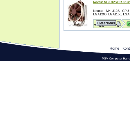
Noctua NH-U12S CPU-Küh
Noctua NH-U12S CPU-Kü
LGA1200, LGA1156, LGA1
Home
Kont
PGV Computer Hande