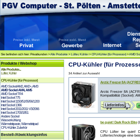
Sie befinden sich hier: Privatkunden >
Alle Produkte
>
Lüfter, Kühler
>
CPU-Kühler (für Prozessor)
>
AMD So
Produkte / Webshop
CPU-Kühler (für Prozess
Alle Produkte...
Lüfter, Kühler
34 Artikel zur Auswahl
CPU-Kühler (für Prozessor)
Arctic Freezer 8A (ACFRE
AMD Sockel AM2, AM2+, AM3
AMD Sockel AM4, AM5
Arctic Freezer 8A (ACFR
AMD Sockel TR4
Kompatibilität (Sockel): AM
Intel Sockel 775
Intel Sockel 1150/51/55/56/1200
Intel Sockel 1366
Intel Sockel 2011/2011-V3/2066
Intel Sockel 1700/1851
Andere Sockel
Wasserkühlung
be quiet! Dark Rock Elite
(
Wärmeleitpaste, Wärmeleitpad
CPU-Kühler Zubehör
CPU Lüfter be quiet! 
Bestell-/Abwicklungsinfos
Lüftertechnologie eine beis