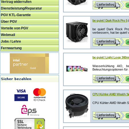
Vertrag widerrufen
Dienstleistung/Reparatur
PGV KTL-Garantie
be quiet! Dark Rock Pro 5
Über PGV
Vorteile von PGV
be quiet! Dark Rock Pro
verbessern, hat be quiet! 
Webmail
Jobs / Lehre
Fernwartung
be quiet! Light Loop 36
Wasserkühlung AIO, be
Beleuchtungsoptionen für 
CPU Kühler AMD Wraith Sp
CPU Kühler AMD Wraith S