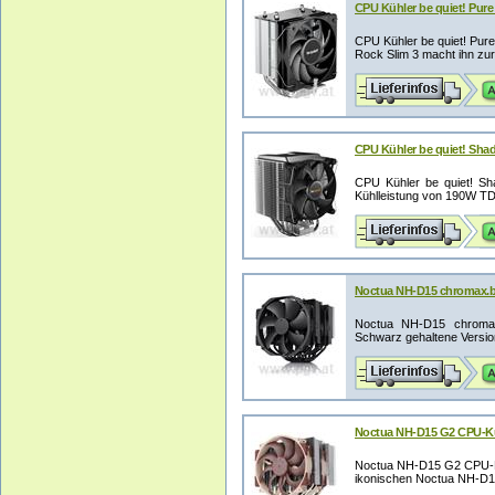
CPU Kühler be quiet! Pure
CPU Kühler be quiet! Pure
Rock Slim 3 macht ihn zur 
CPU Kühler be quiet! Sha
CPU Kühler be quiet! Sh
Kühlleistung von 190W TDP 
Noctua NH-D15 chromax.b
Noctua NH-D15 chromax
Schwarz gehaltene Version
Noctua NH-D15 G2 CPU-K
Noctua NH-D15 G2 CPU-Küh
ikonischen Noctua NH-D15