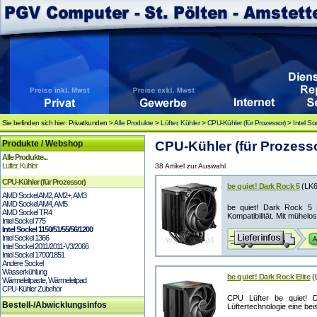
Sie befinden sich hier: Privatkunden >
Alle Produkte
>
Lüfter, Kühler
>
CPU-Kühler (für Prozessor)
>
Intel S
Produkte / Webshop
CPU-Kühler (für Prozesso
Alle Produkte...
Lüfter, Kühler
38 Artikel zur Auswahl
CPU-Kühler (für Prozessor)
be quiet! Dark Rock 5
(LK6
AMD Sockel AM2, AM2+, AM3
AMD Sockel AM4, AM5
be quiet! Dark Rock 5 
AMD Sockel TR4
Kompatibilität. Mit mühelose
Intel Sockel 775
Intel Sockel 1150/51/55/56/1200
Intel Sockel 1366
Intel Sockel 2011/2011-V3/2066
Intel Sockel 1700/1851
Andere Sockel
Wasserkühlung
be quiet! Dark Rock Elite
(
Wärmeleitpaste, Wärmeleitpad
CPU-Kühler Zubehör
CPU Lüfter be quiet! 
Bestell-/Abwicklungsinfos
Lüftertechnologie eine beis