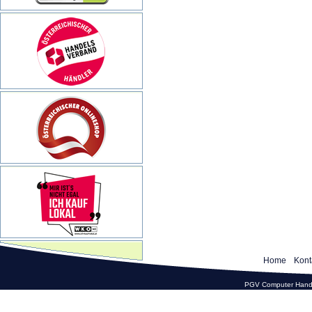
Home
Kont
PGV Computer Hande