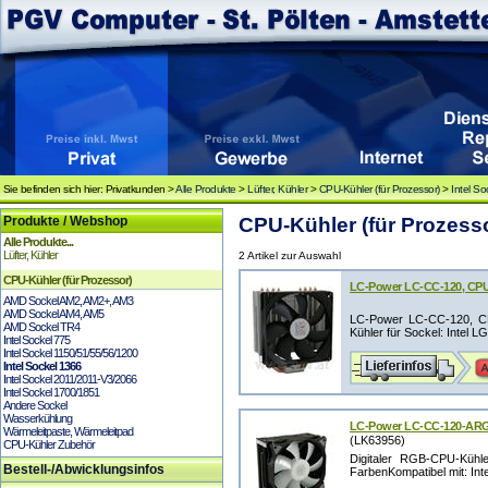
Sie befinden sich hier: Privatkunden >
Alle Produkte
>
Lüfter, Kühler
>
CPU-Kühler (für Prozessor)
>
Intel S
Produkte / Webshop
CPU-Kühler (für Prozessor
Alle Produkte...
Lüfter, Kühler
2 Artikel zur Auswahl
CPU-Kühler (für Prozessor)
LC-Power LC-CC-120, CPU
AMD Sockel AM2, AM2+, AM3
AMD Sockel AM4, AM5
LC-Power LC-CC-120, CP
AMD Sockel TR4
Kühler für Sockel: Intel LG
Intel Sockel 775
Intel Sockel 1150/51/55/56/1200
Intel Sockel 1366
Intel Sockel 2011/2011-V3/2066
Intel Sockel 1700/1851
Andere Sockel
Wasserkühlung
LC-Power LC-CC-120-ARG
Wärmeleitpaste, Wärmeleitpad
(LK63956)
CPU-Kühler Zubehör
Digitaler RGB-CPU-Kühle
Bestell-/Abwicklungsinfos
FarbenKompatibel mit: Inte