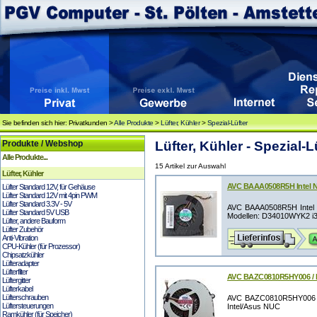
Sie befinden sich hier: Privatkunden >
Alle Produkte
>
Lüfter, Kühler
>
Spezial-Lüfter
Produkte / Webshop
Lüfter, Kühler - Spezial-L
Alle Produkte...
15 Artikel zur Auswahl
Lüfter, Kühler
AVC BAAA0508R5H Intel NU
Lüfter Standard 12V, für Gehäuse
Lüfter Standard 12V mit 4pin PWM
Lüfter Standard 3.3V - 5V
AVC BAAA0508R5H Intel N
Lüfter Standard 5V USB
Modellen: D34010WYK2 i3 
Lüfter, andere Bauform
Lüfter Zubehör
Anti-Vibration
CPU-Kühler (für Prozessor)
Chipsatzkühler
Lüfteradapter
Lüfterfilter
AVC BAZC0810R5HY006 / P
Lüftergitter
Lüfterkabel
Lüfterschrauben
AVC BAZC0810R5HY006 / 
Lüftersteuerungen
Intel/Asus NUC
Ramkühler (für Speicher)