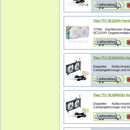
Titan TTC-SC21/V4+ Fenst
TITAN Dachfenster-Dopp
SC21/V4+ Doppelventilator 
Titan TTC-SC22(A)/V2+ Kü
Doppelter Kühlschrank
Campingfahrzeuge und Hake
Titan TTC-SC22(B)/V2+ Kü
Doppelter Kühlschrank
Campingfahrzeuge und Hake