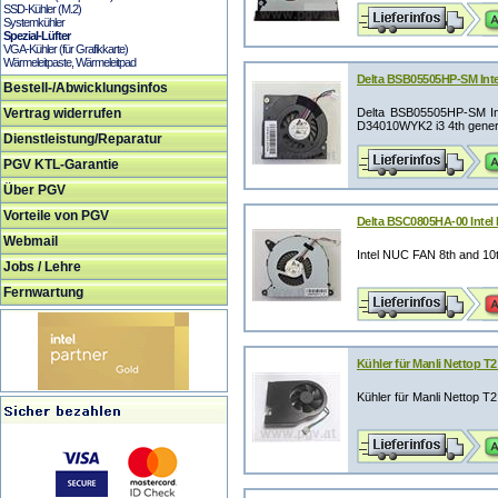
SSD-Kühler (M.2)
Systemkühler
Spezial-Lüfter
VGA-Kühler (für Grafikkarte)
Wärmeleitpaste, Wärmeleitpad
Delta BSB05505HP-SM Intel
Bestell-/Abwicklungsinfos
Vertrag widerrufen
Delta BSB05505HP-SM Int
D34010WYK2 i3 4th gener
Dienstleistung/Reparatur
PGV KTL-Garantie
Über PGV
Vorteile von PGV
Delta BSC0805HA-00 Intel
Webmail
Intel NUC FAN 8th and 10
Jobs / Lehre
Fernwartung
Kühler für Manli Nettop T
Kühler für Manli Nettop T