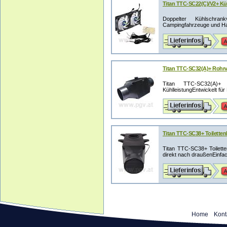
Titan TTC-SC22(C)/V2+ Kü
Doppelter Kühlschrank
Campingfahrzeuge und Hake
Titan TTC-SC32(A)+ Rohrv
Titan TTC-SC32(A)+ 
KühlleistungEntwickelt für
Titan TTC-SC38+ Toilettenb
Titan TTC-SC38+ Toilette
direkt nach draußenEinfach
Home
Kont