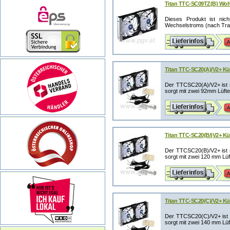
Titan TTC-SC09TZ(B) Woh
Dieses Produkt ist nic
Wechselstroms (nach Trans
Titan TTC-SC20(A)/V2+ Küh
Der TTCSC20(A)/V2+ ist s
sorgt mit zwei 92mm Lüfter 
Titan TTC-SC20(B/)V2+ Kü
Der TTCSC20(B)/V2+ ist s
sorgt mit zwei 120 mm Lüfte
Titan TTC-SC20(C)/V2+ Kü
Der TTCSC20(C)/V2+ ist s
sorgt mit zwei 140 mm Lüfte