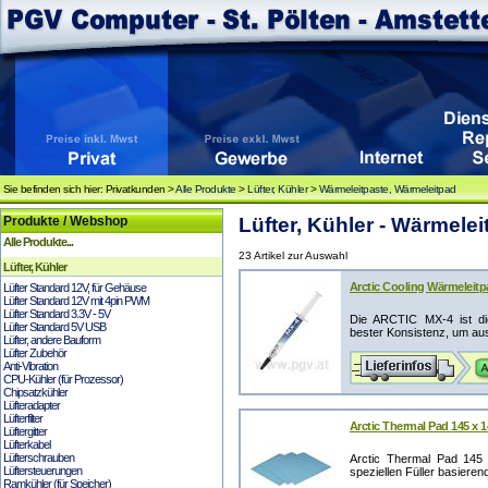
Sie befinden sich hier: Privatkunden >
Alle Produkte
>
Lüfter, Kühler
>
Wärmeleitpaste, Wärmeleitpad
Produkte / Webshop
Lüfter, Kühler - Wärmele
Alle Produkte...
23 Artikel zur Auswahl
Lüfter, Kühler
Arctic Cooling Wärmeleitp
Lüfter Standard 12V, für Gehäuse
Lüfter Standard 12V mit 4pin PWM
Lüfter Standard 3.3V - 5V
Die ARCTIC MX-4 ist die
Lüfter Standard 5V USB
bester Konsistenz, um au
Lüfter, andere Bauform
Lüfter Zubehör
Anti-Vibration
CPU-Kühler (für Prozessor)
Chipsatzkühler
Lüfteradapter
Lüfterfilter
Arctic Thermal Pad 145 x 
Lüftergitter
Lüfterkabel
Lüfterschrauben
Arctic Thermal Pad 145 
Lüftersteuerungen
speziellen Füller basieren
Ramkühler (für Speicher)