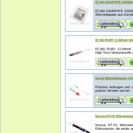
EC360 GRAPHITE 1500W/m
EC360 GRAPHITE 1500W/
Wärmeleitpads aus künstlic
EC360 RUBY 13.4WmK Wär
EC360 RUBY 13.4WmK Wär
High-Tech-Verbundstoffe d
InLine Wärmeleitpaste, 0,5
Präzises Auftragen und z
präzise Verteilen auf der ..
Noctua NT-H1 Wärmeleitpa
Noctua NT-H1 Wärmeleit
Enthusiasten, die weder a