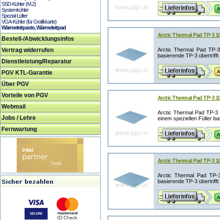
SSD-Kühler (M.2)
Systemkühler
Spezial-Lüfter
VGA-Kühler (für Grafikkarte)
Wärmeleitpaste, Wärmeleitpad
Arctic Thermal Pad TP-3 
Bestell-/Abwicklungsinfos
Vertrag widerrufen
Arctic Thermal Pad TP-3
basierende TP-3 übertrifft
Dienstleistung/Reparatur
PGV KTL-Garantie
Über PGV
Vorteile von PGV
Arctic Thermal Pad TP-3
Webmail
Arctic Thermal Pad TP-3
Jobs / Lehre
einem speziellen Füller ba
Fernwartung
Arctic Thermal Pad TP-3 
Arctic Thermal Pad TP-
basierende TP-3 übertrifft