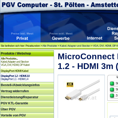
Sie befinden sich hier: Privatkunden >
Alle Produkte
>
Kabel, Adapter und Stecker
>
VGA, DVI, HDMI, DP K
Produkte / Webshop
MicroConnect
Alle Produkte...
Kabel, Adapter und Stecker
1.2 - HDMI 3m
VGA, DVI, HDMI, DP Kabel
DisplayPort-HDMI Kabel
DisplayPort 1.2 - HDMI 2.0
DisplayPort 1.1 - HDMI 1.4
S
Bestell-/Abwicklungsinfos
S
Vertrag widerrufen
Z
Dienstleistung/Reparatur
PGV KTL-Garantie
Über PGV
Vorteile von PGV