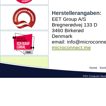
Herstellerangaben:
EET Group A/S
Bregnerødvej 133 D
3460 Birkerød
Denmark
email: info@microconn
microconnect.me
Home
Kont
PGV Computer Hande