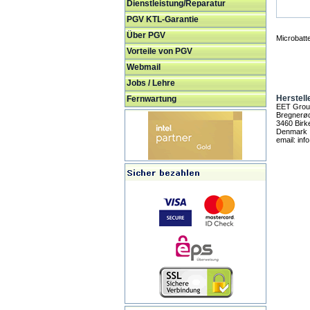
Dienstleistung/Reparatur
PGV KTL-Garantie
Über PGV
Microbat
Vorteile von PGV
Webmail
Jobs / Lehre
Herstell
Fernwartung
EET Grou
Bregnerød
3460 Birk
Denmark
email: in