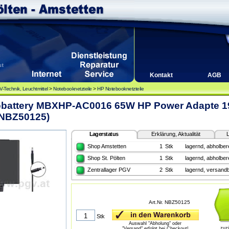
Kontakt
AGB
-Technik, Leuchtmittel
>
Notebooknetzteile
>
HP Notebooknetzteile
obattery MBXHP-AC0016 65W HP Power Adapte 19V
NBZ50125)
Lagerstatus
Erklärung, Aktualität
L
Shop Amstetten
1
Stk
lagernd, abholbere
Shop St. Pölten
1
Stk
lagernd, abholbere
Zentrallager PGV
2
Stk
lagernd, versandb
Art.Nr. NBZ50125
Stk
Auswahl "Abholung" oder
zuz
"Versand" erfolgt bei Checkout!