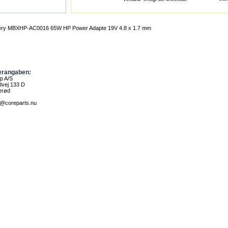
tery MBXHP-AC0016 65W HP Power Adapte 19V 4.8 x 1.7 mm
erangaben:
p A/S
vej 133 D
erød
fo@coreparts.nu