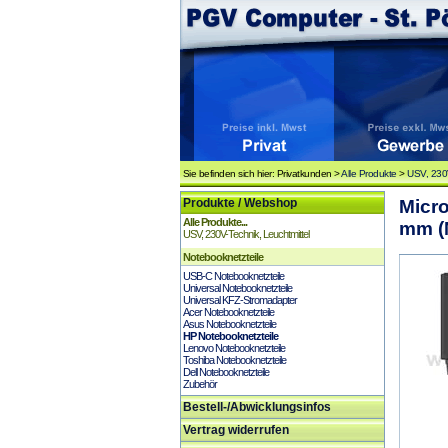
Sie befinden sich hier: Privatkunden >
Alle Produkte
>
USV, 230V
Produkte / Webshop
Micr
Alle Produkte...
mm (
USV, 230V-Technik, Leuchtmittel
Notebooknetzteile
USB-C Notebooknetzteile
Universal Notebooknetzteile
Universal KFZ-Stromadapter
Acer Notebooknetzteile
Asus Notebooknetzteile
HP Notebooknetzteile
Lenovo Notebooknetzteile
Toshiba Notebooknetzteile
Dell Notebooknetzteile
Zubehör
Bestell-/Abwicklungsinfos
Vertrag widerrufen