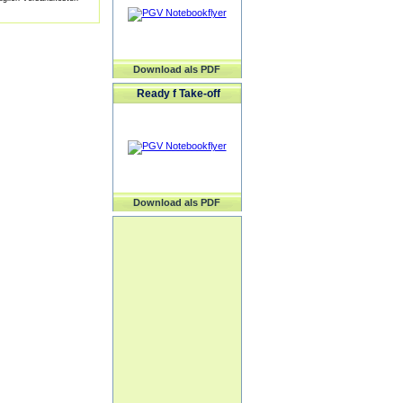
Download als PDF
Ready f Take-off
Download als PDF