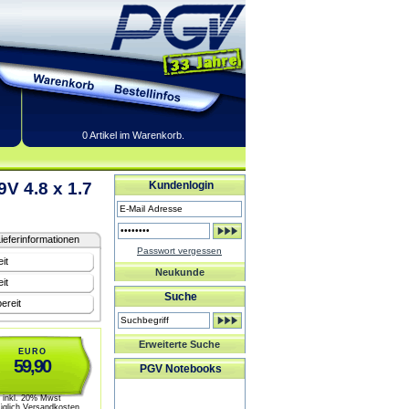
0 Artikel im Warenkorb.
 4.8 x 1.7
Kundenlogin
ieferinformationen
Passwort vergessen
it
Neukunde
it
Suche
ereit
Erweiterte Suche
EURO
59,90
PGV Notebooks
inkl. 20% Mwst
üglich Versandkosten