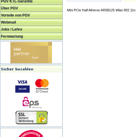
PGV KTL-Garantie
Über PGV
Mini PCIe Half Atheros AR5B125 Wlan 802.11n
Vorteile von PGV
Webmail
Jobs / Lehre
Fernwartung