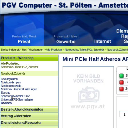
Sie befinden sich hier: Privatkunden >
Alle Produkte
>
Notebooks, Tablet-PCs, Zubehör
>
Notebook Zubeh
Produkte / Webshop
Mini PCIe Half Atheros 
Alle Produkte...
Notebooks, Tablet-PCs, Zubehör
Notebook Zubehör
S
Dockingstation
S
Notebooklampen
Notebooknetzteile
Z
Notebook Ständer / Halterungen
Security
Spannungswandler 230V
Universal KFZ-Stromadapter
Diverses
Bestell-/Abwicklungsinfos
Vertrag widerrufen
Dienstleistung/Reparatur