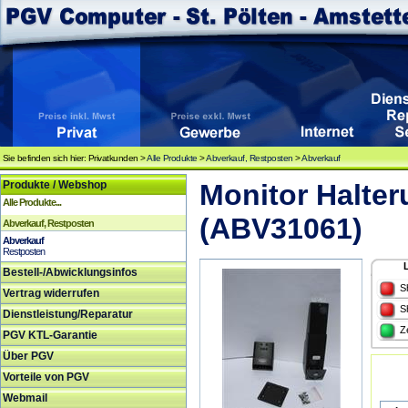
Sie befinden sich hier: Privatkunden >
Alle Produkte
>
Abverkauf, Restposten
>
Abverkauf
Produkte / Webshop
Monitor Halter
Alle Produkte...
(ABV31061)
Abverkauf, Restposten
Abverkauf
Restposten
Bestell-/Abwicklungsinfos
S
Vertrag widerrufen
S
Dienstleistung/Reparatur
Z
PGV KTL-Garantie
Über PGV
Vorteile von PGV
Webmail