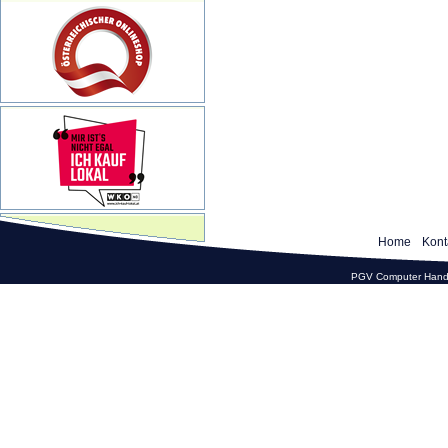
Home
Kont
PGV Computer Hande