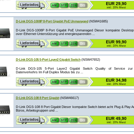
EUR 29,90
inkl. 20% Mwst
D-Link DGS-1008P 8-Port Gigabit PoE Unmanaged
(NSW41685)
D-Link DGS-1008P 8-Port Gigabit PoE Unmanaged Dieser kompakte Desktop 
over-Ethernet-Unterstützung und energiesparenden ...
EUR 99,90
inkl. 20% Mwst
D-Link DGS-105 5-Port Layer2 Gigabit Switch
(NSW47652)
D-Link DGS-105 5-Port Layer2 Gigabit Switch Quality of Service zur 
Datenverkehrs Im Full Duplex Modus bis zu ...
EUR 34,98
inkl. 20% Mwst
D-Link DGS-108 8 Port Gigabit
(NSW46617)
D-Link DGS-108 8 Port Gigabit Dieser kompakte Switch bietet acht Plug & Play A
Büros, Arbeitsgruppen und ...
EUR 49,90
inkl. 20% Mwst