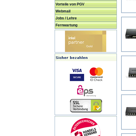
Vorteile von PGV
Webmail
Jobs / Lehre
Fernwartung