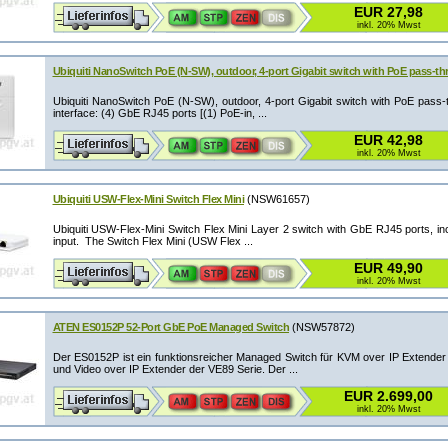
EUR 27,98
inkl. 20% Mwst
Ubiquiti NanoSwitch PoE (N-SW), outdoor, 4-port Gigabit switch with PoE pass-t
Ubiquiti NanoSwitch PoE (N-SW), outdoor, 4-port Gigabit switch with PoE pass
interface: (4) GbE RJ45 ports [(1) PoE-in, ...
EUR 42,98
inkl. 20% Mwst
Ubiquiti USW-Flex-Mini Switch Flex Mini
(NSW61657)
Ubiquiti USW-Flex-Mini Switch Flex Mini Layer 2 switch with GbE RJ45 ports, in
input. The Switch Flex Mini (USW Flex ...
EUR 49,90
inkl. 20% Mwst
ATEN ES0152P 52-Port GbE PoE Managed Switch
(NSW57872)
Der ES0152P ist ein funktionsreicher Managed Switch für KVM over IP Extende
und Video over IP Extender der VE89 Serie. Der ...
EUR 2.699,00
inkl. 20% Mwst