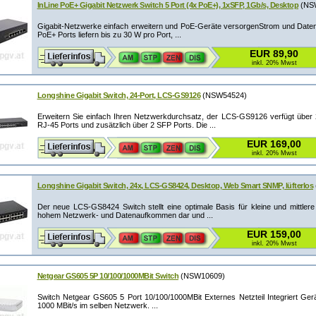
InLine PoE+ Gigabit Netzwerk Switch 5 Port (4x PoE+), 1xSFP, 1Gb/s, Desktop
(NS
Gigabit-Netzwerke einfach erweitern und PoE-Geräte versorgenStrom und Daten
PoE+ Ports liefern bis zu 30 W pro Port, ...
EUR 89,90
inkl. 20% Mwst
Longshine Gigabit Switch, 24-Port, LCS-GS9126
(NSW54524)
Erweitern Sie einfach Ihren Netzwerkdurchsatz, der LCS-GS9126 verfügt über 
RJ-45 Ports und zusätzlich über 2 SFP Ports. Die ...
EUR 169,00
inkl. 20% Mwst
Longshine Gigabit Switch, 24x, LCS-GS8424, Desktop, Web Smart SNMP, lüfterlos
Der neue LCS-GS8424 Switch stellt eine optimale Basis für kleine und mittlere
hohem Netzwerk- und Datenaufkommen dar und ...
EUR 159,00
inkl. 20% Mwst
Netgear GS605 5P 10/100/1000MBit Switch
(NSW10609)
Switch Netgear GS605 5 Port 10/100/1000MBit Externes Netzteil Integriert Ger
1000 MBit/s im selben Netzwerk. ...