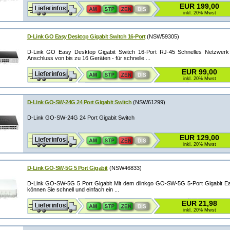
EUR 199,00
inkl. 20% Mwst
D-Link GO Easy Desktop Gigabit Switch 16-Port
(NSW59305)
D-Link GO Easy Desktop Gigabit Switch 16-Port RJ-45 Schnelles Netzwerk 
Anschluss von bis zu 16 Geräten - für schnelle ...
EUR 99,00
inkl. 20% Mwst
D-Link GO-SW-24G 24 Port Gigabit Switch
(NSW61299)
D-Link GO-SW-24G 24 Port Gigabit Switch
EUR 129,00
inkl. 20% Mwst
D-Link GO-SW-5G 5 Port Gigabit
(NSW46833)
D-Link GO-SW-5G 5 Port Gigabit Mit dem dlinkgo GO-SW-5G 5-Port Gigabit E
können Sie schnell und einfach ein ...
EUR 21,98
inkl. 20% Mwst