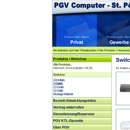
Sie befinden sich hier: Privatkunden >
Alle Produkte
>
Netzwerk
Produkte / Webshop
Switc
Alle Produkte...
Netzwerk, Kommunikation, WLAN
32 Artikel
Switches
100 Mbit/s
1 Gbit/s
2.5 Gbit/s
10 Gbit/s
Montage Material
Bestell-/Abwicklungsinfos
Vertrag widerrufen
Dienstleistung/Reparatur
PGV KTL-Garantie
Über PGV