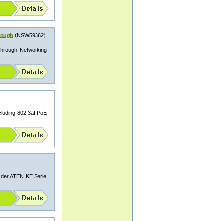
hrough
(NSW59362)
-through Networking
cluding 802.3af PoE
r der ATEN KE Serie