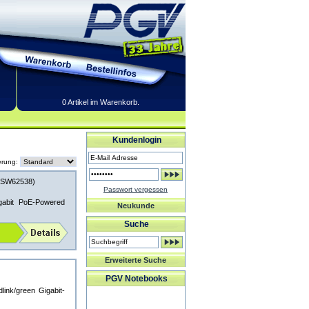
0 Artikel im Warenkorb.
Kundenlogin
erung:
SW62538)
Passwort vergessen
abit PoE-Powered
Neukunde
Suche
Erweiterte Suche
PGV Notebooks
ink/green Gigabit-