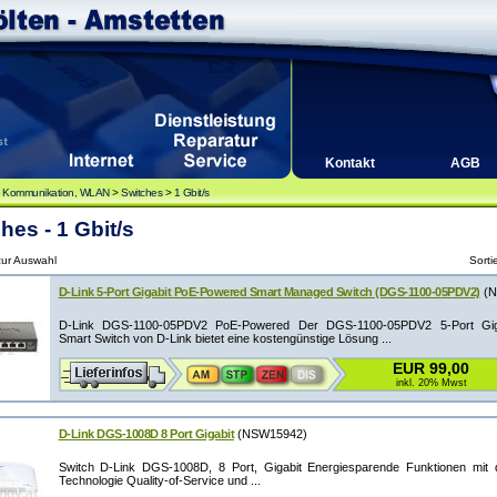
Kontakt
AGB
, Kommunikation, WLAN
>
Switches
>
1 Gbit/s
hes - 1 Gbit/s
 zur Auswahl
Sorti
D-Link 5-Port Gigabit PoE-Powered Smart Managed Switch (DGS-1100-05PDV2)
(N
D-Link DGS-1100-05PDV2 PoE-Powered Der DGS-1100-05PDV2 5-Port Gig
Smart Switch von D-Link bietet eine kostengünstige Lösung ...
EUR 99,00
inkl. 20% Mwst
D-Link DGS-1008D 8 Port Gigabit
(NSW15942)
Switch D-Link DGS-1008D, 8 Port, Gigabit Energiesparende Funktionen mit dl
Technologie Quality-of-Service und ...