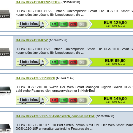
D-Link DGS-1100-08PV2 (POE+)
(NSW60190)
D-Link DGS-1100-08PV2 Einfach. Unkompliziert. Smart. Die DGS-100 Smart Swi
kostengünstige Lösung für Umgebungen, die ...
EUR 129,90
inkl. 20% Mwst
D-Link DGS-1100-08V2
(NSW62537)
D-Link DGS-1100-08V2 Einfach. Unkompliziert. Smart. Die DGS-1100 Smart Swi
kostengünstige Lösung für Umgebungen, die ...
EUR 69,90
inkl. 20% Mwst
D-Link DGS-1210-10 Switch
(NSW47142)
D-Link DGS-1210-10 Switch Der Web Smart Managed Gigabit Switch DGS-12
zahlreiche Features die normalerweise nur in High-End ...
EUR 149,00
inkl. 20% Mwst
D-Link DGS-1210-10P - 10-Port-Switch, davon 8 mit PoE
(NSW38488)
D-Link DGS-1210-10P - 10-Port-Switch, davon 8 mit PoE Der Web Smart Mana
DGS-1210-10P unterstützt zahlreiche Features die ...