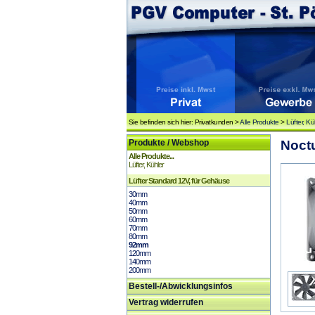
Sie befinden sich hier: Privatkunden >
Alle Produkte
>
Lüfter, Kü
Produkte / Webshop
Noct
Alle Produkte...
Lüfter, Kühler
Lüfter Standard 12V, für Gehäuse
30mm
40mm
50mm
60mm
70mm
80mm
92mm
120mm
140mm
200mm
Bestell-/Abwicklungsinfos
Vertrag widerrufen