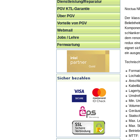
Dienstleistung/Reparatur
PGV KTL-Garantie
Noctua N
Über PGV
Der klass
Vorteile von PGV
Beliebthe
Komponente
Webmail
schlanker
Jobs / Lehre
dem renom
redux ein
Fernwartung
eignet sic
ein ausgeg
Technisch
Format
Lochab
Anschlu
Kabell
Lagert
Umdreh
Min. U
Volume
Geräus
Statis
Max. L
Max. St
Betrie
MTTF: 