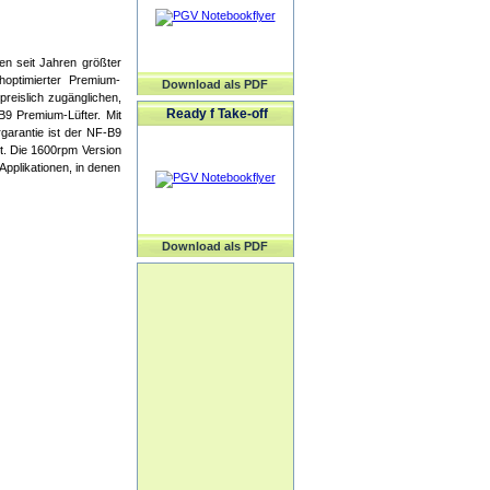
en seit Jahren größter
hoptimierter Premium-
Download als PDF
preislich zugänglichen,
Ready f Take-off
B9 Premium-Lüfter. Mit
arantie ist der NF-B9
t. Die 1600rpm Version
Applikationen, in denen
Download als PDF