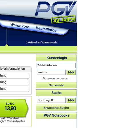
0 Artikel im Warenkorb.
Kundenlogin
ieferinformationen
llung
Passwort vergessen
llung
Neukunde
llung
Suche
EURO
13,90
Erweiterte Suche
PGV Notebooks
inkl. 20% Mwst
üglich Versandkosten