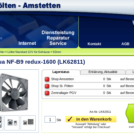
Kontakt
AGB
hler
>
Lüfter Standard 12V, für Gehäuse
>
92mm
ua NF-B9 redux-1600 (LK62811)
Lagerstatus
Erklärung, Aktualität
L
Shop Amstetten
0
Stk
auf Beste
Shop St. Pölten
0
Stk
auf Beste
Zentrallager PGV
0
Stk
auf Beste
Art.Nr. LK62811
Stk
Auswahl "Abholung" oder
zuz
"Versand" erfolgt bei Checkout!