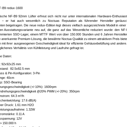
F-B9 redux-1600
ische NF-B9 92mm Lüfter erfreut sich nicht nur unter internationalen Hardware-Enthusiast
it – er hat auch wesentlich zu Noctuas Reputation als führender Hersteller geräusc
n beigetragen. Die neue redux-Edition legt dieses vielfach ausgezeichnete Modell in einer 
en Ausstattungsvariante neu auf, die ganz auf das Wesentliche reduziert wurde: den NF-
mierten SSO-Lager, einem MTTF Wert von über 150.000 Stunden und 6 Jahren Herstellerg
e anerkannte Premium-Lösung, die bewährte Noctua-Qualität zu einem attraktiven Preis biete
h mit ihrer ausgewogenen Geschwindigkeit ideal für effiziente Gehäusebelüftung und andere 
lichenes Verhältnis von Kühlleistung und Laufruhe gefragt ist.
e Daten:
: 92x92x25 mm
stand: 82.5x82.5 mm
ss & Pin-Konfiguration: 3-Pin
änge: 40cm
yp: SSO-Bearing
ungsgeschwindigkeit (+/-10%): 1600rpm
mdrehungsgeschwindigkeit @20% PWM (+/-20%): 350rpm
nstrom: 64.3 m³/h
chentwicklung: 17.6 dB(A)
cher Druck: 1.61 mm H2O
eistungsaufnahme: 1.32W
romstärke: 0.11 A
bsspannung: 12V
> 150.000 h