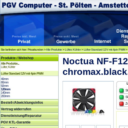
Sie befinden sich hier: Privatkunden >
Alle Produkte
>
Lüfter, Kühler
>
Lüfter Standard 12V mit 4pin PWM
Produkte / Webshop
Noctua NF-F1
Alle Produkte...
Lüfter, Kühler
chromax.black
Lüfter Standard 12V mit 4pin PWM
40mm
80mm
92mm
120mm
S
140mm
200mm
S
Bestell-/Abwicklungsinfos
Z
Vertrag widerrufen
Dienstleistung/Reparatur
PGV KTL-Garantie