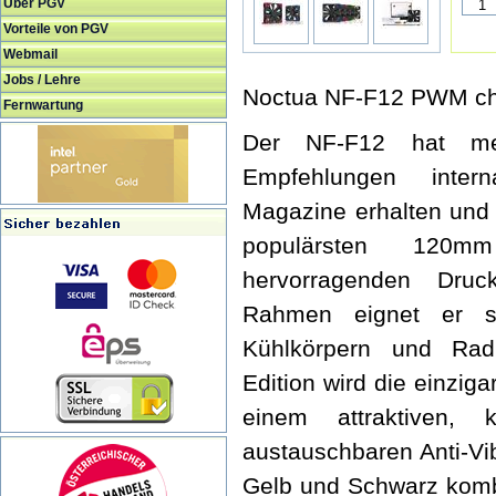
Über PGV
Vorteile von PGV
Webmail
Jobs / Lehre
Noctua NF-F12 PWM ch
Fernwartung
Der NF-F12 hat me
Empfehlungen intern
Magazine erhalten und
populärsten 120m
hervorragenden Dru
Rahmen eignet er s
Kühlkörpern und Radi
Edition wird die einziga
einem attraktiven,
austauschbaren Anti-Vi
Gelb und Schwarz kombin