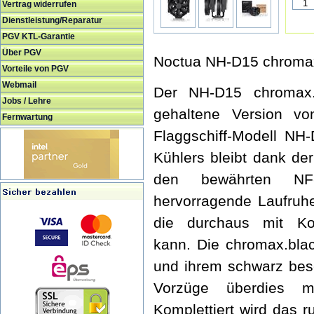
Vertrag widerrufen
Dienstleistung/Reparatur
PGV KTL-Garantie
Über PGV
Noctua NH-D15 chroma
Vorteile von PGV
Webmail
Der NH-D15 chromax.
Jobs / Lehre
gehaltene Version vo
Fernwartung
Flaggschiff-Modell NH
Kühlers bleibt dank de
den bewährten NF
hervorragende Laufruhe
die durchaus mit Kom
kann. Die chromax.blac
und ihrem schwarz besc
Vorzüge überdies mi
Komplettiert wird das