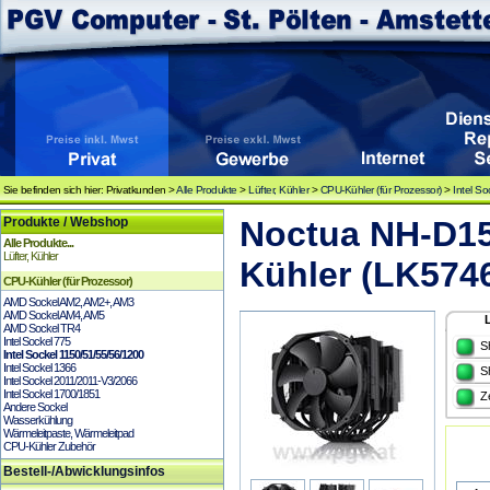
Sie befinden sich hier: Privatkunden >
Alle Produkte
>
Lüfter, Kühler
>
CPU-Kühler (für Prozessor)
>
Intel S
Produkte / Webshop
Noctua NH-D15
Alle Produkte...
Lüfter, Kühler
Kühler (LK574
CPU-Kühler (für Prozessor)
AMD Sockel AM2, AM2+, AM3
AMD Sockel AM4, AM5
AMD Sockel TR4
Intel Sockel 775
S
Intel Sockel 1150/51/55/56/1200
Intel Sockel 1366
S
Intel Sockel 2011/2011-V3/2066
Intel Sockel 1700/1851
Z
Andere Sockel
Wasserkühlung
Wärmeleitpaste, Wärmeleitpad
CPU-Kühler Zubehör
Bestell-/Abwicklungsinfos