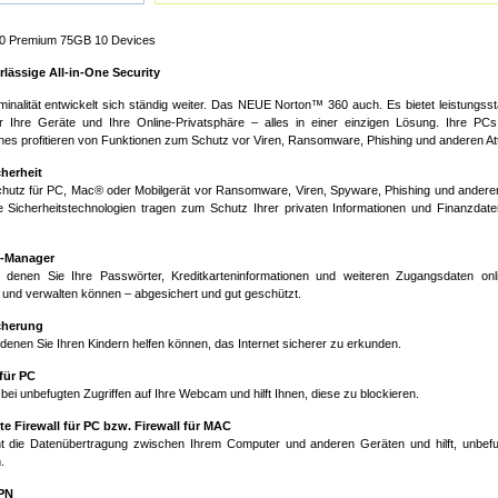
60 Premium 75GB 10 Devices
rlässige All-in-One Security
minalität entwickelt sich ständig weiter. Das NEUE Norton™ 360 auch. Es bietet leistungss
r Ihre Geräte und Ihre Online-Privatsphäre – alles in einer einzigen Lösung. Ihre PC
es profitieren von Funktionen zum Schutz vor Viren, Ransomware, Phishing und anderen At
herheit
chutz für PC, Mac® oder Mobilgerät vor Ransomware, Viren, Spyware, Phishing und ander
 Sicherheitstechnologien tragen zum Schutz Ihrer privaten Informationen und Finanzdate
-Manager
t denen Sie Ihre Passwörter, Kreditkarteninformationen und weiteren Zugangsdaten onli
 und verwalten können – abgesichert und gut geschützt.
cherung
 denen Sie Ihren Kindern helfen können, das Internet sicherer zu erkunden.
für PC
bei unbefugten Zugriffen auf Ihre Webcam und hilft Ihnen, diese zu blockieren.
nte Firewall für PC bzw. Firewall für MAC
 die Datenübertragung zwischen Ihrem Computer und anderen Geräten und hilft, unbef
.
PN