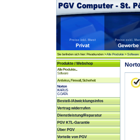
Sie befinden sich hier: Privatkunden >
Alle Produkte
>
Software
Produkte / Webshop
Nort
Alle Produkte...
Software
Antivirus, Firewall, Sicherheit
Norton
IKARUS
G DATA
Bestell-/Abwicklungsinfos
Vertrag widerrufen
Dienstleistung/Reparatur
PGV KTL-Garantie
Über PGV
Vorteile von PGV