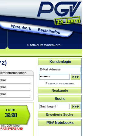
0 Artikel im Warenkorb.
72)
Kundenlogin
ieferinformationen
gbar
Passwort vergessen
gbar
Neukunde
gbar
Suche
EURO
39,98
Erweiterte Suche
PGV Notebooks
inkl. 20% Mwst
GRATISVERSAND