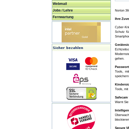
Webmail
Jobs / Lehre
Norton 3
Fernwartung
Ihre Zuve
Cyber-Kri
Schutz fü
Smartphon
Gerätesic
Echtzeits
Modernste
gehen.
Passwort
Tools, mi
speichern
Kindersi
Tools, mit
Safecam 
Warnt Sie 
Intellige
Überwacht
blockieren
Secure V