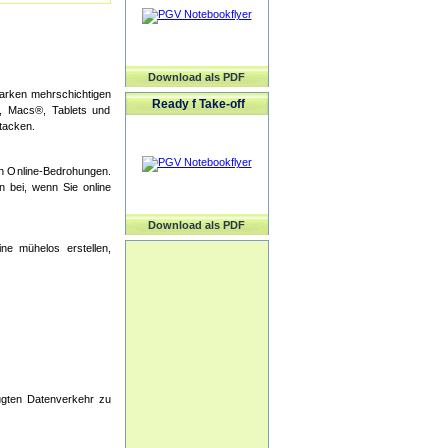
Download als PDF
tarken mehrschichtigen
Ready f Take-off
s, Macs®, Tablets und
tacken.
en Online-Bedrohungen.
n bei, wenn Sie online
Download als PDF
ne mühelos erstellen,
ugten Datenverkehr zu