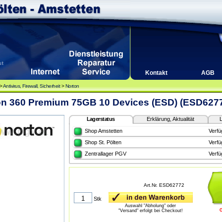
Kontakt
AGB
>
Antivirus, Firewall, Sicherheit
>
Norton
on 360 Premium 75GB 10 Devices (ESD) (ESD627
Lagerstatus
Erklärung, Aktualität
L
Shop Amstetten
Verfü
Shop St. Pölten
Verfü
Zentrallager PGV
Verfü
Art.Nr. ESD62772
Stk
Auswahl "Abholung" oder
"Versand" erfolgt bei Checkout!