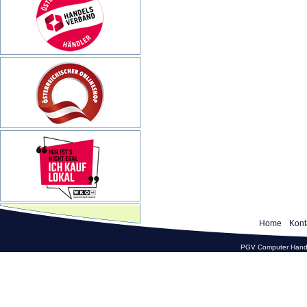
Home
Kont
PGV Computer Hande