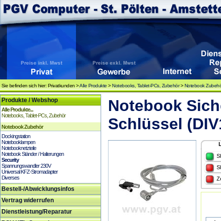
Sie befinden sich hier: Privatkunden >
Alle Produkte
>
Notebooks, Tablet-PCs, Zubehör
>
Notebook Zubeh
Produkte / Webshop
Notebook Sich
Alle Produkte...
Notebooks, Tablet-PCs, Zubehör
Schlüssel (DIV
Notebook Zubehör
Dockingstation
Notebooklampen
Notebooknetzteile
Notebook Ständer / Halterungen
S
Security
Spannungswandler 230V
S
Universal KFZ-Stromadapter
Diverses
Z
Bestell-/Abwicklungsinfos
Vertrag widerrufen
Dienstleistung/Reparatur