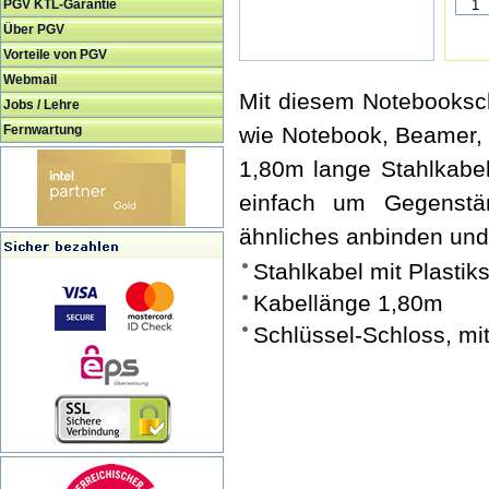
PGV KTL-Garantie
Über PGV
Vorteile von PGV
Webmail
Mit diesem Notebooksc
Jobs / Lehre
Fernwartung
wie Notebook, Beamer, 
1,80m lange Stahlkabel
einfach um Gegenstän
ähnliches anbinden und 
Stahlkabel mit Plastik
Kabellänge 1,80m
Schlüssel-Schloss, mi