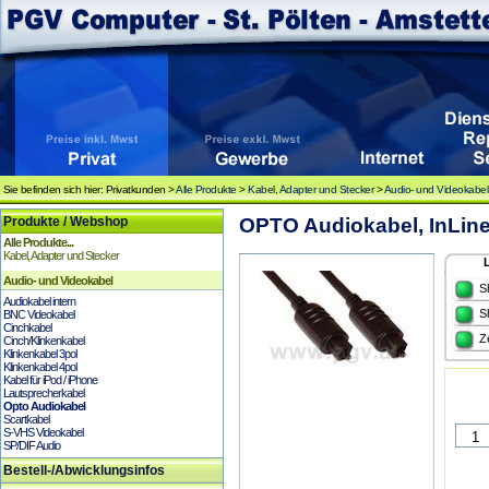
Sie befinden sich hier: Privatkunden >
Alle Produkte
>
Kabel, Adapter und Stecker
>
Audio- und Videokabel
Produkte / Webshop
OPTO Audiokabel, InLine,
Alle Produkte...
Kabel, Adapter und Stecker
Audio- und Videokabel
S
Audiokabel intern
S
BNC Videokabel
Cinchkabel
Z
Cinch/Klinkenkabel
Klinkenkabel 3pol
Klinkenkabel 4pol
Kabel für iPod / iPhone
Lautsprecherkabel
Opto Audiokabel
Scartkabel
S-VHS Videokabel
SP/DIF Audio
Bestell-/Abwicklungsinfos