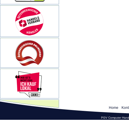
Home
Kont
PGV Computer Hande