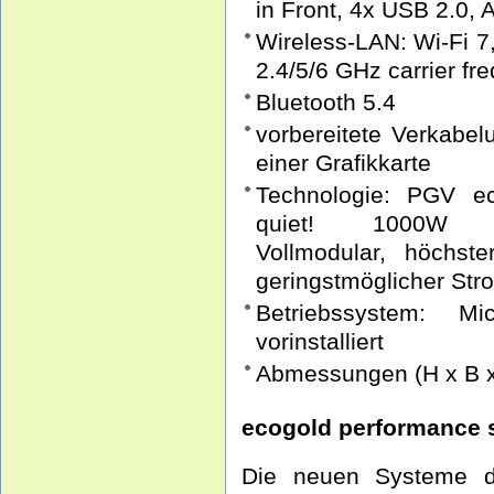
in Front, 4x USB 2.0, 
Wireless-LAN: Wi-Fi 7,
2.4/5/6 GHz carrier f
Bluetooth 5.4
vorbereitete Verkabel
einer Grafikkarte
Technologie: PGV ec
quiet! 1000W 80
Vollmodular, höchs
geringstmöglicher St
Betriebssystem: M
vorinstalliert
Abmessungen (H x B x
ecogold performance 
Die neuen Systeme d