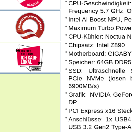
CPU-Geschwindigke
Frequency 5.7 GHz, Ov
Intel AI Boost NPU, P
Maximum Turbo Power
CPU-Kühler: Noctua N
Chipsatz: Intel Z890
Motherboard: GIGAB
Speicher: 64GB DDR5
SSD: Ultraschnel
PCIe NVMe (lesen b
6900MB/s)
Grafik: NVIDIA GeF
DP
PCI Express x16 Steck
Anschlüsse: 1x USB4
USB 3.2 Gen2 Type-A