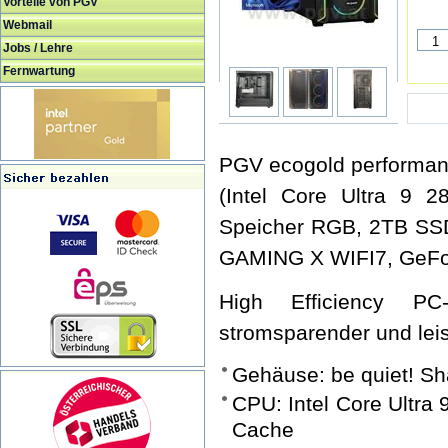
Vorteile von PGV
Webmail
Jobs / Lehre
Fernwartung
PGV ecogold performan
(Intel Core Ultra 9
Speicher RGB, 2TB S
GAMING X WIFI7, GeFo
High Efficiency P
stromsparender und lei
Gehäuse: be quiet! S
CPU: Intel Core Ultra
Cache