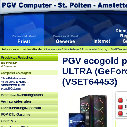
Sie befinden sich hier: Privatkunden >
Alle Produkte
>
PC-Systeme
>
Computer PGV ecogold
>
Mit Window
Produkte / Webshop
PGV ecogold p
Alle Produkte...
PC-Systeme
ULTRA (GeFor
Computer PGV ecogold
Ohne Betriebssystem
(VSET64453)
Mit Windows 11 Home
Mit Windows 11 Pro
ecogold Optionen
Bestell-/Abwicklungsinfos
S
Vertrag widerrufen
S
Dienstleistung/Reparatur
Z
PGV KTL-Garantie
Über PGV