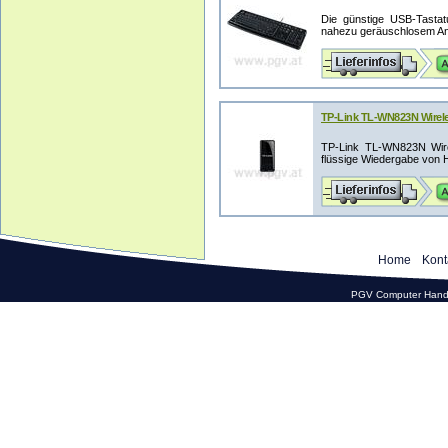
Die günstige USB-Tastat
nahezu geräuschlosem Ans
TP-Link TL-WN823N Wirele
TP-Link TL-WN823N Wirel
flüssige Wiedergabe von H
Home
Kont
PGV Computer Hande