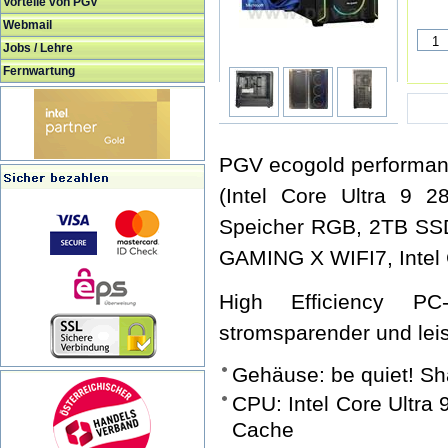
Vorteile von PGV
Webmail
Jobs / Lehre
Fernwartung
PGV ecogold performan
(Intel Core Ultra 9
Speicher RGB, 2TB S
GAMING X WIFI7, Intel 
High Efficiency P
stromsparender und lei
Gehäuse: be quiet! S
CPU: Intel Core Ultra
Cache