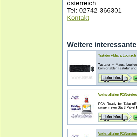
österreich
Tel: 02742-366301
Kontakt
Weitere interessante 
Tastatur + Maus, Logitec
Tastatur + Maus, Logit
komfortabler Tastatur und
Vorinstallation PC/Noteboo
PGV Ready for Take-off! -
sorgenfreien Start! Paket I 
Vorinstallation PC/Noteboo