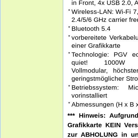
in Front, 4x USB 2.0, 
Wireless-LAN: Wi-Fi 7,
2.4/5/6 GHz carrier f
Bluetooth 5.4
vorbereitete Verkabel
einer Grafikkarte
Technologie: PGV ec
quiet! 1000W 80
Vollmodular, höchs
geringstmöglicher St
Betriebssystem: M
vorinstalliert
Abmessungen (H x B x
*** Hinweis: Aufgru
Grafikkarte KEIN Ver
zur ABHOLUNG in uns