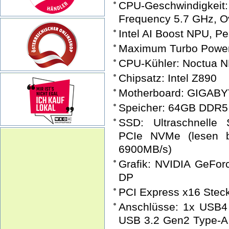
CPU-Geschwindigke
Frequency 5.7 GHz, Ov
Intel AI Boost NPU, P
Maximum Turbo Power
CPU-Kühler: Noctua N
Chipsatz: Intel Z890
Motherboard: GIGAB
Speicher: 64GB DDR5
SSD: Ultraschnel
PCIe NVMe (lesen b
6900MB/s)
Grafik: NVIDIA GeFo
DP
PCI Express x16 Steck
Anschlüsse: 1x USB4
USB 3.2 Gen2 Type-A