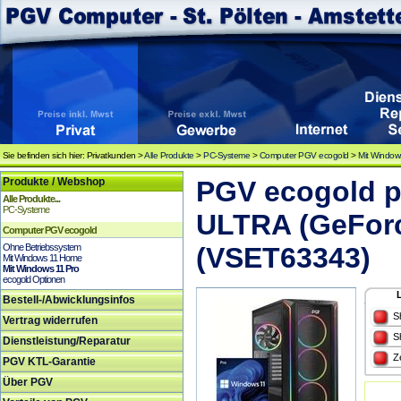
Sie befinden sich hier: Privatkunden >
Alle Produkte
>
PC-Systeme
>
Computer PGV ecogold
>
Mit Window
Produkte / Webshop
PGV ecogold p
Alle Produkte...
PC-Systeme
ULTRA (GeFor
Computer PGV ecogold
Ohne Betriebssystem
(VSET63343)
Mit Windows 11 Home
Mit Windows 11 Pro
ecogold Optionen
Bestell-/Abwicklungsinfos
S
Vertrag widerrufen
S
Dienstleistung/Reparatur
Z
PGV KTL-Garantie
Über PGV