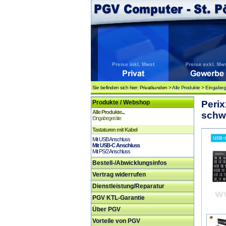
Sie befinden sich hier: Privatkunden >
Alle Produkte
>
Eingabeg
Produkte / Webshop
Peri
Alle Produkte...
schw
Eingabegeräte
Tastaturen mit Kabel
Mit USB Anschluss
Mit USB-C Anschluss
Mit PS/2 Anschluss
Bestell-/Abwicklungsinfos
Vertrag widerrufen
Dienstleistung/Reparatur
PGV KTL-Garantie
Über PGV
Vorteile von PGV