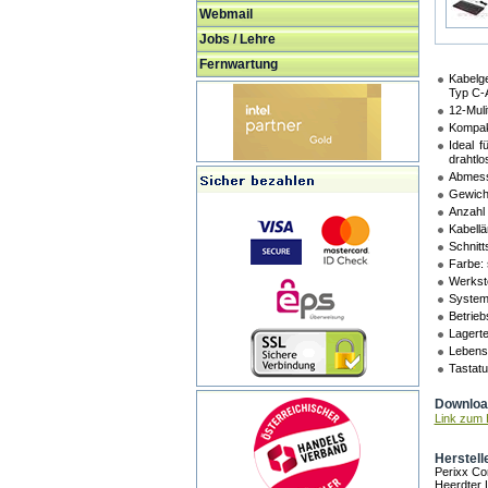
Webmail
Jobs / Lehre
Fernwartung
Kabelg
Typ C-
12-Muli
Kompakt
Ideal 
drahtlo
Abmess
Gewicht
Anzahl 
Kabellä
Schnitt
Farbe:
Werksto
System
Betrieb
Lagerte
Lebens
Tastatu
Download
Link zum H
Herstell
Perixx C
Heerdter 