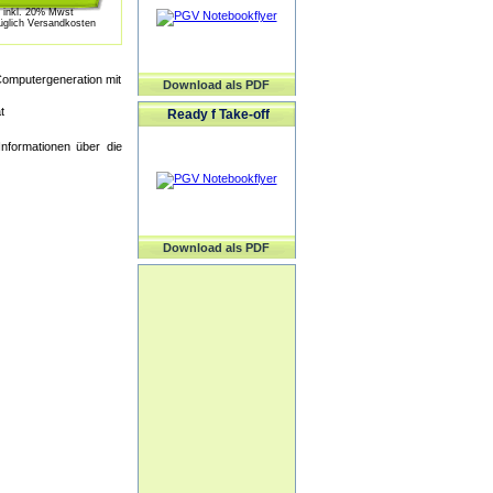
inkl. 20% Mwst
üglich Versandkosten
omputergeneration mit
Download als PDF
t
Ready f Take-off
Informationen über die
Download als PDF