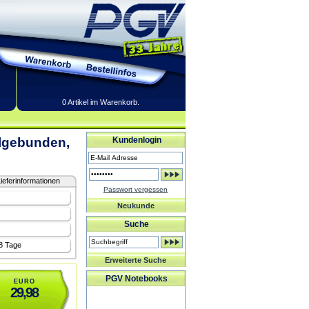
0 Artikel im Warenkorb.
lgebunden,
Kundenlogin
ieferinformationen
Passwort vergessen
Neukunde
Suche
-8 Tage
Erweiterte Suche
PGV Notebooks
EURO
29,98