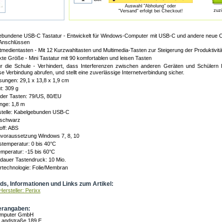
Auswahl "Abholung" oder
zuz
"Versand" erfolgt bei Checkout!
ebundene USB-C Tastatur - Entwickelt für Windows-Computer mit USB-C und andere neue C
Anschlüssen
tmedientasten - Mit 12 Kurzwahltasten und Multimedia-Tasten zur Steigerung der Produktivitä
e Größe - Mini Tastatur mit 90 komfortablen und leisen Tasten
für die Schule - Verhindert, dass Interferenzen zwischen anderen Geräten und Schülern 
se Verbindung abrufen, und stellt eine zuverlässige Internetverbindung sicher.
ungen: 29,1 x 13,8 x 1,9 cm
: 309 g
der Tasten: 79/US, 80/EU
nge: 1,8 m
stelle: Kabelgebunden USB-C
 schwarz
ff: ABS
voraussetzung Windows 7, 8, 10
stemperatur: 0 bis 40°C
mperatur: -15 bis 60°C
dauer Tastendruck: 10 Mio.
rtechnologie: Folie/Membran
s, Informationen und Links zum Artikel:
ersteller: Perixx
erangaben:
omputer GmbH
Landstraße 189 E