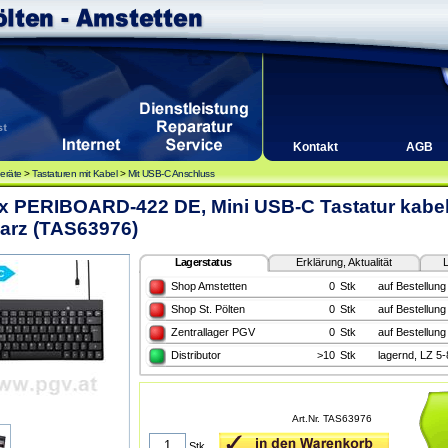
Kontakt
AGB
eräte
>
Tastaturen mit Kabel
>
Mit USB-C Anschluss
xx PERIBOARD-422 DE, Mini USB-C Tastatur kabe
arz (TAS63976)
Lagerstatus
Erklärung, Aktualität
L
Shop Amstetten
0
Stk
auf Bestellung
Shop St. Pölten
0
Stk
auf Bestellung
Zentrallager PGV
0
Stk
auf Bestellung
Distributor
>10
Stk
lagernd, LZ 5
Art.Nr. TAS63976
Stk