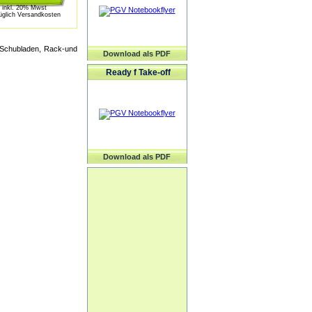
inkl. 20% Mwst
üglich Versandkosten
e Schubladen, Rack-und
Download als PDF
Ready f Take-off
Download als PDF