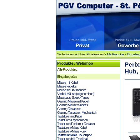
Sie befinden sich hier: Privatkunden >
Alle Produkte
>
Eingabeg
Produkte / Webshop
Peri
Alle Produkte...
Hub,
Eingabegeräte
Mäuse mit Kabel
Mäuse kabellos
Mäuse für Linkshänder
Vertikal-Mäuse (ergonomisch)
Mauspads, Speed-Tapes
Gaming Mäuse mit Kabel
Gaming Mäuse Wireless
Gaming Tastaturen
Gaming Tastaturen Mechanisch
Tastaturen mit Kabel
Tastaturen Ergonomisch
Tastaturen Funk (nur Tastatur)
Tastaturen+Maus Kabel
Tastaturen+Maus Funk
Tastaturen inkl. Touchpad
Tastaturen inkl. Trackball