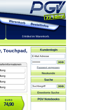
0 Artikel im Warenkorb.
, Touchpad,
Kundenlogin
ieferinformationen
Passwort vergessen
llung
Neukunde
llung
Suche
llung
llung
Erweiterte Suche
PGV Notebooks
EURO
74,90