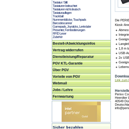
Tastatur / Stift
Tastaturen beleuchtet
Tastaturen nicht deutsch
Tastaturauflagen
Trackball
Nummernblöcke, Touchpads
Die PERIB
Barcodescanner
Kiosk-Anw
Gamepads, Joysticks, Lenkräder
Presenter, Fernbedienungen
Abmes
RFID Leser
Integri
Zubehör
Geeigne
Bestell-/Abwicklungsinfos
Langleb
1,8 m l
Vertrag widerrufen
USB-An
Dienstleistung/Reparatur
2x USB 
Geeign
PGV KTL-Garantie
Lebens
Über PGV
Download
Vorteile von PGV
Link zum H
Webmail
Jobs / Lehre
Herstell
Perixx C
Fernwartung
Heerdter 
40549 Düs
Deutschl
info@peri