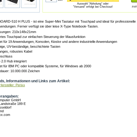
Auswahl "Abholung" oder
zuz
"Versand" erfolgt bei Checkout!
OARD-510 H PLUS - ist eine Super-Mini Tastatur mit Touchpad und ideal für professionell
endungen. Ferner verfügt sie über leise X-Type Notebook-Tasten.
sungen: 210x148x21mm
ertes Touchpad zur einfachen Steuerung der Mausfunktion
t für 19 Anwendungen, Konsolen, Kioske und andere industrielle Anwendungen
ige, UV-beständige, beschichtete Tasten
anges, robustes Kabel
schluss
2.0 Hub integriert
et für IBM PC oder kompatible Systeme, für Windows ab 2000
dauer: 10.000.000 Zeichen
s, Informationen und Links zum Artikel:
ersteller: Perixx
erangaben:
omputer GmbH
Landstraße 189 E
seldorf
and
xx.com