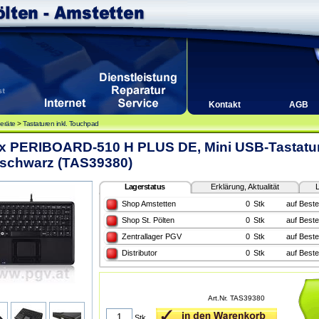
Kontakt
AGB
eräte
>
Tastaturen inkl. Touchpad
xx PERIBOARD-510 H PLUS DE, Mini USB-Tastatur
 schwarz (TAS39380)
Lagerstatus
Erklärung, Aktualität
L
Shop Amstetten
0
Stk
auf Beste
Shop St. Pölten
0
Stk
auf Beste
Zentrallager PGV
0
Stk
auf Beste
Distributor
0
Stk
auf Beste
Art.Nr. TAS39380
Stk